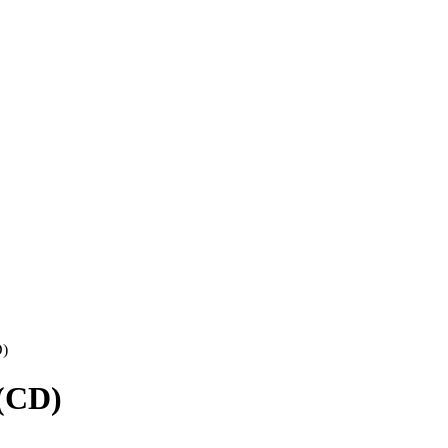
D)
 (CD)