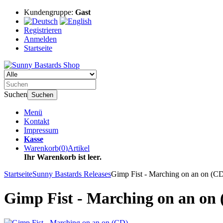
Kundengruppe:
Gast
Registrieren
Anmelden
Startseite
Suchen
Suchen
Menü
Kontakt
Impressum
Kasse
Warenkorb
(
0
)
Artikel
Ihr Warenkorb ist leer.
Startseite
Sunny Bastards Releases
Gimp Fist - Marching on an on (C
Gimp Fist - Marching on an on