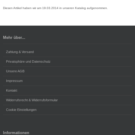
Diesen Artikel haben wir am 19.03.2014 in unseren Katalog aufgenommen.
Mehr über...
Zahlung & Versand
Privatsphäre und Datenschutz
Unsere AGB
Impressum
Kontakt
Widerrufsrecht & Widerrufsformular
Cookie Einstellungen
Informationen