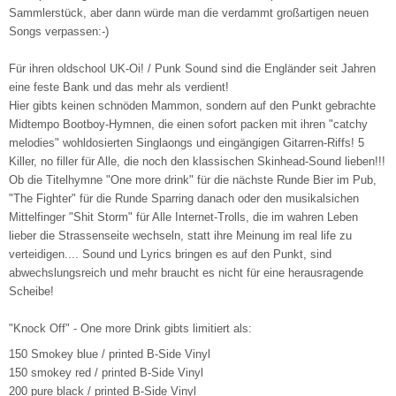
Sammlerstück, aber dann würde man die verdammt großartigen neuen
Songs verpassen:-)
Für ihren oldschool UK-Oi! / Punk Sound sind die Engländer seit Jahren
eine feste Bank und das mehr als verdient!
Hier gibts keinen schnöden Mammon, sondern auf den Punkt gebrachte
Midtempo Bootboy-Hymnen, die einen sofort packen mit ihren "catchy
melodies" wohldosierten Singlaongs und eingängigen Gitarren-Riffs! 5
Killer, no filler für Alle, die noch den klassischen Skinhead-Sound lieben!!!
Ob die Titelhymne "One more drink" für die nächste Runde Bier im Pub,
"The Fighter" für die Runde Sparring danach oder den musikalsichen
Mittelfinger "Shit Storm" für Alle Internet-Trolls, die im wahren Leben
lieber die Strassenseite wechseln, statt ihre Meinung im real life zu
verteidigen.... Sound und Lyrics bringen es auf den Punkt, sind
abwechslungsreich und mehr braucht es nicht für eine herausragende
Scheibe!
"Knock Off" - One more Drink gibts limitiert als:
150 Smokey blue / printed B-Side Vinyl
150 smokey red / printed B-Side Vinyl
200 pure black / printed B-Side Vinyl