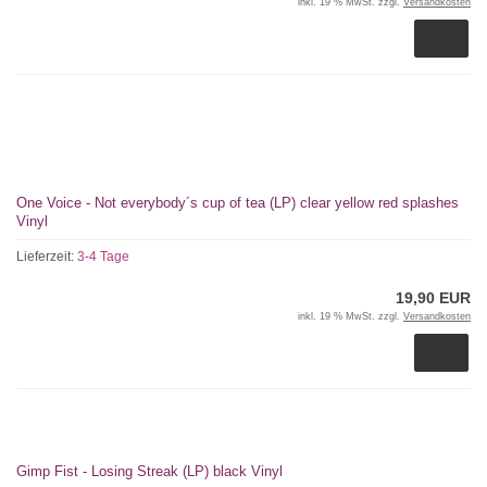
inkl. 19 % MwSt. zzgl.
Versandkosten
One Voice - Not everybody´s cup of tea (LP) clear yellow red splashes
Vinyl
Lieferzeit:
3-4 Tage
19,90 EUR
inkl. 19 % MwSt. zzgl.
Versandkosten
Gimp Fist - Losing Streak (LP) black Vinyl