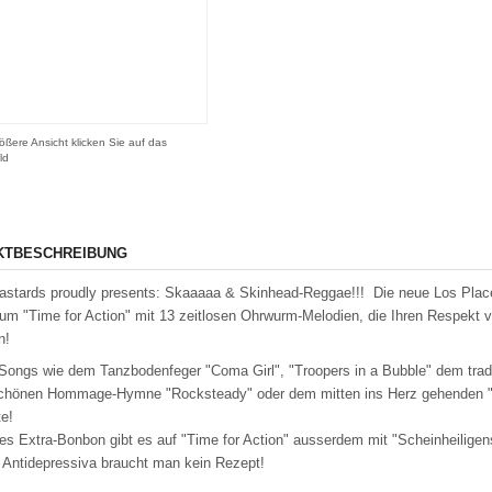
ößere Ansicht klicken Sie auf das
ld
KTBESCHREIBUNG
stards proudly presents: Skaaaaa & Skinhead-Reggae!!! Die neue Los Place
um "Time for Action" mit 13 zeitlosen Ohrwurm-Melodien, die Ihren Respekt 
n!
Songs wie dem Tanzbodenfeger "Coma Girl", "Troopers in a Bubble" dem tradi
chönen Hommage-Hymne "Rocksteady" oder dem mitten ins Herz gehenden "Co
te!
nes Extra-Bonbon gibt es auf "Time for Action" ausserdem mit "Scheinheilige
e Antidepressiva braucht man kein Rezept!