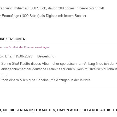
rscheint limitiert auf 500 Stück, davon 200 copies in beer-color Vinyl!
r Erstauflage (1000 Stück) als Digipac mit fettem Booklet
REZENSIONEN:
nen zur Echtheit der Kundenbewertungen
örg E.
am 15.06.2023
Bewertung:
Sonne Ska! Kaufte dieses Album eher sporadisch. am Anfang finde ich den Ge
 Leider schimmert der deutsche Dialekt sehr durch. Rein musikalisch durchaus
ommt.
Strich eine wirklich gute Scheibe, mit Abzügen in der B-Note.
, DIE DIESEN ARTIKEL KAUFTEN, HABEN AUCH FOLGENDE ARTIKEL 