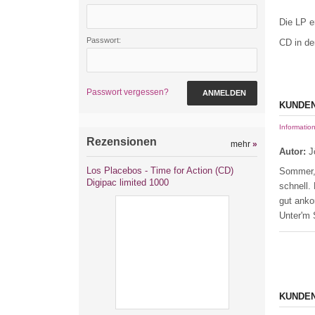
Die LP e
Passwort:
CD in de
Passwort vergessen?
ANMELDEN
KUNDEN
Informatio
Rezensionen
mehr
»
Autor:
J
Los Placebos - Time for Action (CD)
Sommer, 
Digipac limited 1000
schnell.
gut ank
Unter'm 
KUNDEN