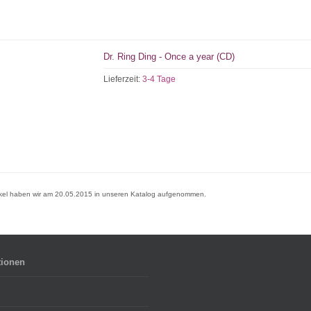
Dr. Ring Ding - Once a year (CD)
Lieferzeit:
3-4 Tage
ikel haben wir am 20.05.2015 in unseren Katalog aufgenommen.
tionen