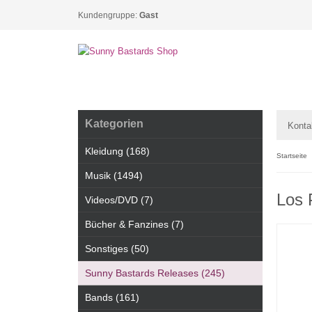
Kundengruppe:
Gast
Kategorien
Konta
Kleidung (168)
Startseite
Musik (1494)
Los 
Videos/DVD (7)
Bücher & Fanzines (7)
Sonstiges (50)
Sunny Bastards Releases (245)
Bands (161)