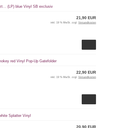
tzt… (LP) blue Vinyl SB exclusiv
21,90 EUR
inkl. 19 % MwSt. zzgl.
Versandkosten
smokey red Vinyl Pop-Up Gatefolder
22,90 EUR
inkl. 19 % MwSt. zzgl.
Versandkosten
white Splatter Vinyl
20,90 EUR