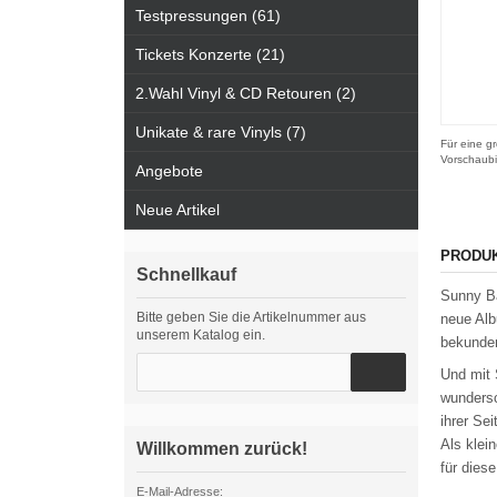
Testpressungen (61)
Tickets Konzerte (21)
2.Wahl Vinyl & CD Retouren (2)
Unikate & rare Vinyls (7)
Für eine gr
Vorschaubi
Angebote
Neue Artikel
PRODU
Schnellkauf
Sunny Ba
Bitte geben Sie die Artikelnummer aus
neue Alb
unserem Katalog ein.
bekunde
Und mit 
wunders
ihrer Sei
Als klei
Willkommen zurück!
für dies
E-Mail-Adresse: