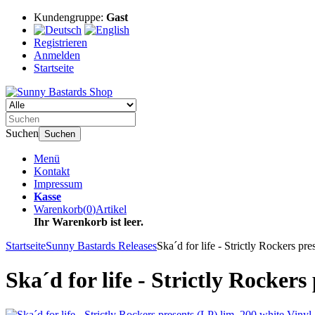
Kundengruppe:
Gast
Registrieren
Anmelden
Startseite
Suchen
Suchen
Menü
Kontakt
Impressum
Kasse
Warenkorb
(
0
)
Artikel
Ihr Warenkorb ist leer.
Startseite
Sunny Bastards Releases
Ska´d for life - Strictly Rockers pr
Ska´d for life - Strictly Rockers