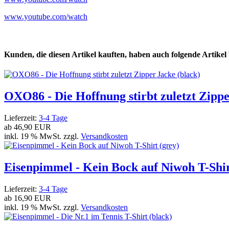
www.youtube.com/watch
Kunden, die diesen Artikel kauften, haben auch folgende Artikel b
OXO86 - Die Hoffnung stirbt zuletzt Zippe
Lieferzeit:
3-4 Tage
ab
46,90 EUR
inkl. 19 % MwSt. zzgl.
Versandkosten
Eisenpimmel - Kein Bock auf Niwoh T-Shir
Lieferzeit:
3-4 Tage
ab
16,90 EUR
inkl. 19 % MwSt. zzgl.
Versandkosten