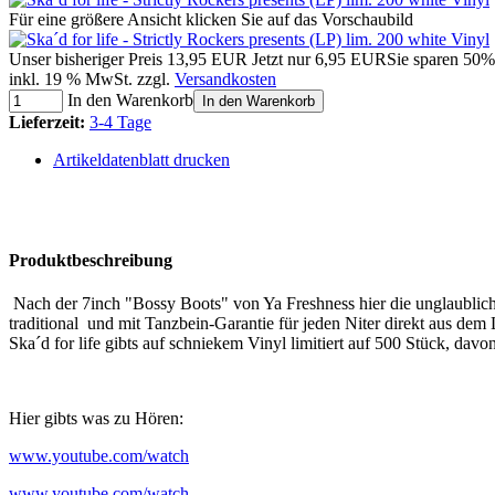
Für eine größere Ansicht klicken Sie auf das Vorschaubild
Unser bisheriger Preis
13,95 EUR
Jetzt nur
6,95 EUR
Sie sparen 50%
inkl. 19 % MwSt. zzgl.
Versandkosten
In den Warenkorb
In den Warenkorb
Lieferzeit:
3-4 Tage
Artikeldatenblatt drucken
Produktbeschreibung
Nach der 7inch "Bossy Boots" von Ya Freshness hier die unglaublich
traditional und mit Tanzbein-Garantie für jeden Niter direkt aus de
Ska´d for life gibts auf schniekem Vinyl limitiert auf 500 Stück, dav
Hier gibts was zu Hören:
www.youtube.com/watch
www.youtube.com/watch