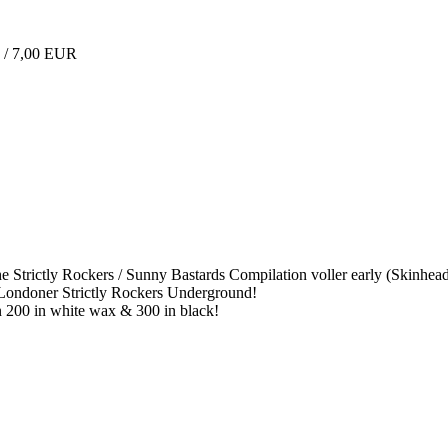
 / 7,00 EUR
e Strictly Rockers / Sunny Bastards Compilation voller early (Skinhe
m Londoner Strictly Rockers Underground!
on 200 in white wax & 300 in black!