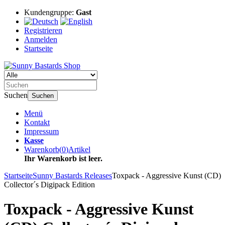
Kundengruppe:
Gast
Registrieren
Anmelden
Startseite
Suchen
Suchen
Menü
Kontakt
Impressum
Kasse
Warenkorb
(
0
)
Artikel
Ihr Warenkorb ist leer.
Startseite
Sunny Bastards Releases
Toxpack - Aggressive Kunst (CD)
Collector´s Digipack Edition
Toxpack - Aggressive Kunst