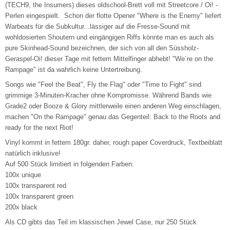
(TECH9, the Insumers) dieses oldschool-Brett voll mit Streetcore / Oi! -
Perlen eingespielt. Schon der flotte Opener "Where is the Enemy" liefert
Warbeats für die Subkultur...lässiger auf die Fresse-Sound mit
wohldosierten Shoutern und eingängigen Riffs könnte man es auch als
pure Skinhead-Sound bezeichnen, der sich von all den Süssholz-
Geraspel-Oi! dieser Tage mit fettem Mittelfinger abhebt! "We´re on the
Rampage" ist da wahrlich keine Untertreibung.
Songs wie "Feel the Beat", Fly the Flag" oder "Time to Fight" sind
grimmige 3-Minuten-Kracher ohne Kompromisse. Während Bands wie
Grade2 oder Booze & Glory mittlerweile einen anderen Weg einschlagen,
machen "On the Rampage" genau das Gegenteil: Back to the Roots and
ready for the next Riot!
Vinyl kommt in fettem 180gr. daher, rough paper Coverdruck, Textbeiblatt
natürlich inklusive!
Auf 500 Stück limitiert in folgenden Farben:
100x unique
100x transparent red
100x transparent green
200x black
Als CD gibts das Teil im klassischen Jewel Case, nur 250 Stück