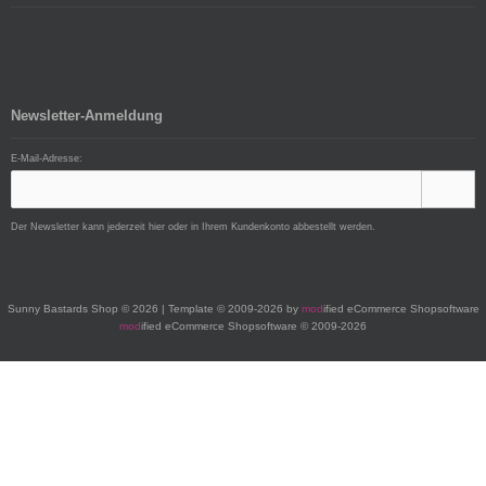
Newsletter-Anmeldung
E-Mail-Adresse:
Der Newsletter kann jederzeit hier oder in Ihrem Kundenkonto abbestellt werden.
Sunny Bastards Shop © 2026 | Template © 2009-2026 by
mod
ified eCommerce Shopsoftware
mod
ified eCommerce Shopsoftware © 2009-2026