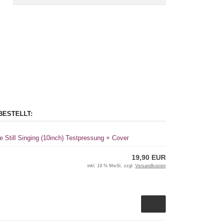
BESTELLT:
re Still Singing (10inch) Testpressung + Cover
19,90 EUR
inkl. 19 % MwSt. zzgl.
Versandkosten