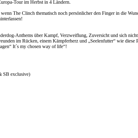
die Europa-Tour im Herbst in 4 Ländern.
 wenn The Clinch thematisch noch persönlicher den Finger in die Wunde
hinterlassen!
rdog-Anthems über Kampf, Verzweiflung, Zuversicht und sich nicht un
 Freunden im Rücken, einem Kämpferherz und „Seelenfutter“ wie diese P
agen“ It´s my chosen way of life“!
 & SB exclusive)