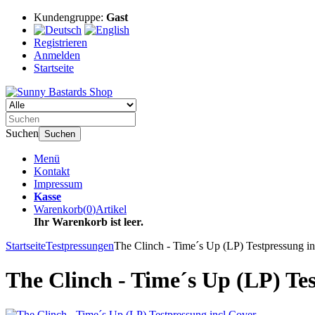
Kundengruppe:
Gast
Registrieren
Anmelden
Startseite
Suchen
Suchen
Menü
Kontakt
Impressum
Kasse
Warenkorb
(
0
)
Artikel
Ihr Warenkorb ist leer.
Startseite
Testpressungen
The Clinch - Time´s Up (LP) Testpressung i
The Clinch - Time´s Up (LP) Tes