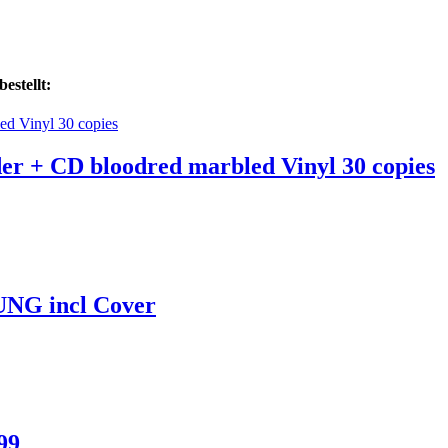
estellt:
lder + CD bloodred marbled Vinyl 30 copies
UNG incl Cover
99