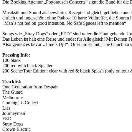
Die Booking Agentur „Pogorausch Concerts“ signt die Band für 
Musikstil und Sound als bewährtes Rezept sind gleich geblieben auch
ehrlich und ungeschönt ohne Pathos: 10 harte Volltreffer, die Spuren 
„Man´s not fed on good intention. No Safe Spaces left to mention“
Songs wie „Stray Dogs“ oder „FED“ sind unter die Haut gehende Unde
Das Leben ist halt eine Reise und endet für Alle gleich! Mit Deinen
Also genieß es bevor „Time´s Up!“! Oder um es mit „The Clinch zu s
Pressing Info:
100 black
200 red with black Splatter
200 Scene/Tour Edition: clear with red & black Splash (only on tour
Tracklist:
One Generation from Despair
The Guard
Melbourne
Coming To Collect
Lies
Journeyman
FED
Stray Dogs
Crown Electric