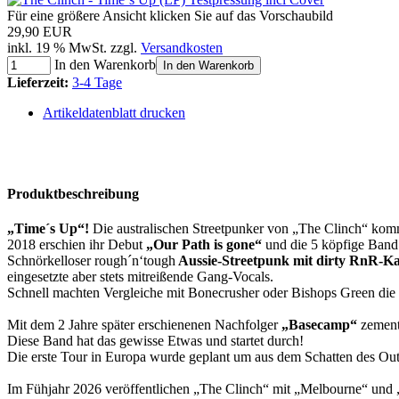
Für eine größere Ansicht klicken Sie auf das Vorschaubild
29,90 EUR
inkl. 19 % MwSt. zzgl.
Versandkosten
In den Warenkorb
In den Warenkorb
Lieferzeit:
3-4 Tage
Artikeldatenblatt drucken
Produktbeschreibung
„Time´s Up“!
Die australischen Streetpunker von „The Clinch“ kom
2018 erschien ihr Debut
„Our Path is gone“
und die 5 köpfige Band
Schnörkelloser rough´n‘tough
Aussie-Streetpunk mit dirty RnR-Kan
eingesetzte aber stets mitreißende Gang-Vocals.
Schnell machten Vergleiche mit Bonecrusher oder Bishops Green di
Mit dem 2 Jahre später erschienenen Nachfolger
„Basecamp“
zement
Diese Band hat das gewisse Etwas und startet durch!
Die erste Tour in Europa wurde geplant um aus dem Schatten des Ou
Im Fühjahr 2026 veröffentlichen „The Clinch“ mit „Melbourne“ und 