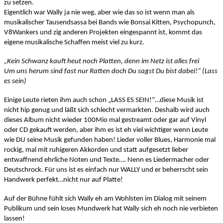
zu setzen.
Eigentlich war Wally ja nie weg, aber wie das so ist wenn man als
musikalischer Tausendsassa bei Bands wie Bonsai Kitten, Psychopunch,
V8Wankers und zig anderen Projekten eingespannt ist, kommt das
eigene musikalische Schaffen meist viel zu kurz.
„Kein Schwanz kauft heut noch Platten, denn im Netz ist alles frei
Um uns herum sind fast nur Ratten doch Du sagst Du bist dabei!“ (Lass
es sein)
Einige Leute rieten ihm auch schon „LASS ES SEIN!“…diese Musik ist
nicht hip genug und läßt sich schlecht vermarkten. Deshalb wird auch
dieses Album nicht wieder 100Mio mal gestreamt oder gar auf Vinyl
oder CD gekauft werden, aber ihm es ist eh viel wichtiger wenn Leute
wie DU seine Musik gefunden haben! Lieder voller Blues, Harmonie mal
rockig, mal mit ruhigeren Akkorden und statt aufgesetzt lieber
entwaffnend ehrliche Noten und Texte…. Nenn es Liedermacher oder
Deutschrock. Für uns ist es einfach nur WALLY und er beherrscht sein
Handwerk perfekt…nicht nur auf Platte!
Auf der Bühne fühlt sich Wally eh am Wohlsten im Dialog mit seinem
Publikum und sein loses Mundwerk hat Wally sich eh noch nie verbieten
lassen!