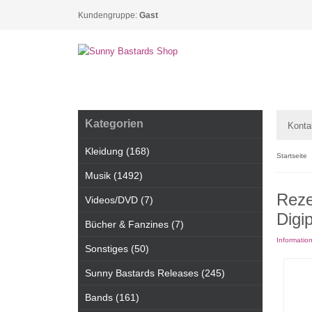
Kundengruppe:
Gast
Kategorien
Konta
Kleidung (168)
Startseite
Musik (1492)
Reze
Videos/DVD (7)
Digi
Bücher & Fanzines (7)
Informatio
Sonstiges (50)
Sunny Bastards Releases (245)
Bands (161)