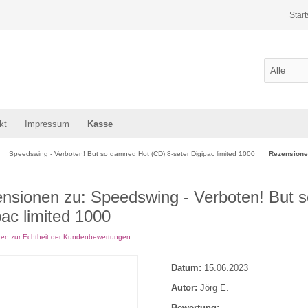
Start
kt
Impressum
Kasse
Speedswing - Verboten! But so damned Hot (CD) 8-seter Digipac limited 1000
Rezension
nsionen zu: Speedswing - Verboten! But 
pac limited 1000
nen zur Echtheit der Kundenbewertungen
Datum:
15.06.2023
Autor:
Jörg E.
Bewertung: