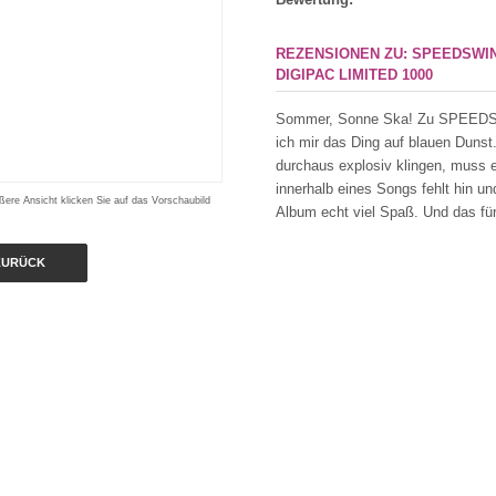
REZENSIONEN ZU: SPEEDSWIN
DIGIPAC LIMITED 1000
Sommer, Sonne Ska! Zu SPEEDSWI
ich mir das Ding auf blauen Dunst
durchaus explosiv klingen, muss e
innerhalb eines Songs fehlt hin 
ßere Ansicht klicken Sie auf das Vorschaubild
Album echt viel Spaß. Und das für
ZURÜCK