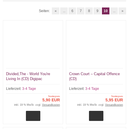
Seiten:
«
...
6
7
8
9
10
...
»
Divided,The - World You're
Crown Court – Capital Offence
Living In (CD) Digipac
(CD)
Lieferzeit:
3-4 Tage
Lieferzeit:
3-4 Tage
Sonderpreis
Sonderpreis
5,90 EUR
5,95 EUR
inkl. 19 % MwSt. zzgl.
Versandkosten
inkl. 19 % MwSt. zzgl.
Versandkosten