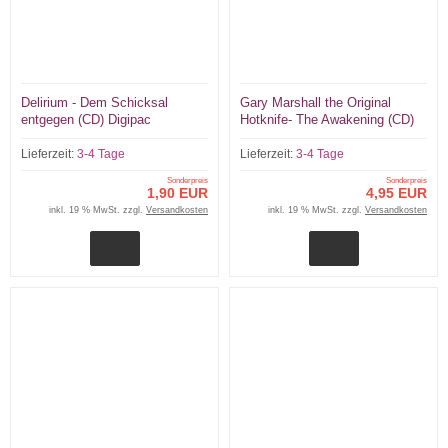
Delirium - Dem Schicksal
Gary Marshall the Original
entgegen (CD) Digipac
Hotknife- The Awakening (CD)
limited Digipac 200 copies
Lieferzeit:
3-4 Tage
Lieferzeit:
3-4 Tage
Sonderpreis
Sonderpreis
1,90 EUR
4,95 EUR
inkl. 19 % MwSt. zzgl.
Versandkosten
inkl. 19 % MwSt. zzgl.
Versandkosten