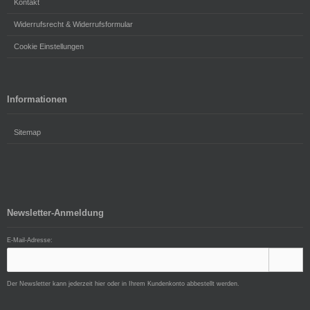
Kontakt
Widerrufsrecht & Widerrufsformular
Cookie Einstellungen
Informationen
Sitemap
Newsletter-Anmeldung
E-Mail-Adresse:
Der Newsletter kann jederzeit hier oder in Ihrem Kundenkonto abbestellt werden.