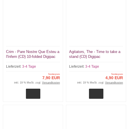
Crim - Pare Nostre Que Esteu a
Agitators, The - Time to take a
l'Infern (CD) 10-folded Digipac
stand (CD) Digipac
limited
Lieferzeit:
3-4 Tage
Lieferzeit:
3-4 Tage
Sonderpreis
Sonderpreis
7,90 EUR
4,90 EUR
inkl. 19 % MwSt. zzgl.
Versandkosten
inkl. 19 % MwSt. zzgl.
Versandkosten