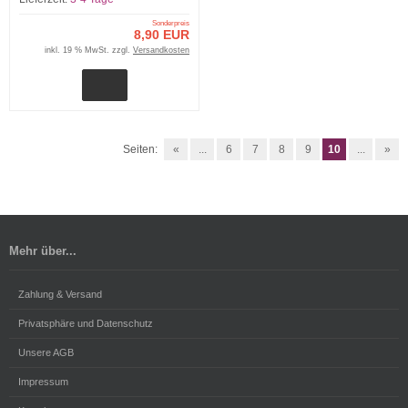
Sonderpreis
8,90 EUR
inkl. 19 % MwSt. zzgl.
Versandkosten
Seiten:
«
...
6
7
8
9
10
...
»
Mehr über...
Zahlung & Versand
Privatsphäre und Datenschutz
Unsere AGB
Impressum