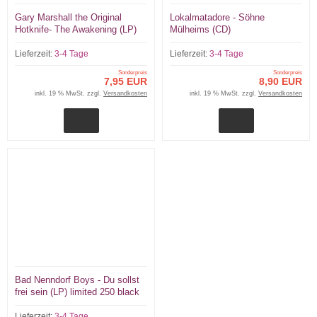
Gary Marshall the Original
Lokalmatadore - Söhne
Hotknife- The Awakening (LP)
Mülheims (CD)
black Vinyl 200 copies
Lieferzeit:
3-4 Tage
Lieferzeit:
3-4 Tage
Sonderpreis
Sonderpreis
7,95 EUR
8,90 EUR
inkl. 19 % MwSt. zzgl.
Versandkosten
inkl. 19 % MwSt. zzgl.
Versandkosten
Bad Nenndorf Boys - Du sollst
frei sein (LP) limited 250 black
Vinyl + MP3
Lieferzeit:
3-4 Tage