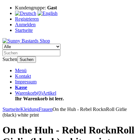
Kundengruppe:
Gast
Registrieren
Anmelden
Startseite
Suchen
Suchen
Menü
Kontakt
Impressum
Kasse
Warenkorb
(
0
)
Artikel
Ihr Warenkorb ist leer.
Startseite
Kleidung
Frauen
On the Huh - Rebel RocknRoll Girlie
(black) white print
On the Huh - Rebel RocknRoll