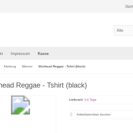
Start
kt
Impressum
Kasse
Kleidung
Männer
Skinhead Reggae - Tshirt (black)
head Reggae - Tshirt (black)
Lieferzeit:
3-4 Tage
Artikeldatenblatt drucken