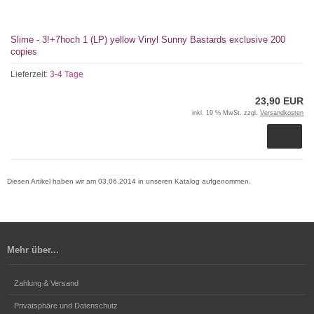
Slime - 3!+7hoch 1 (LP) yellow Vinyl Sunny Bastards exclusive 200
copies
Lieferzeit:
3-4 Tage
23,90 EUR
inkl. 19 % MwSt. zzgl.
Versandkosten
Diesen Artikel haben wir am 03.06.2014 in unseren Katalog aufgenommen.
Mehr über...
Zahlung & Versand
Privatsphäre und Datenschutz