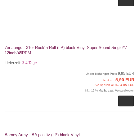
7er Jungs - 31er Rock´n´Roll (LP) black Vinyl Super Sound Single#7 -
12inch/45RPM
Lieferzeit:
3-4 Tage
9,95 EUR
Unser bisheriger Preis
5,90 EUR
Jetzt nur
Sie sparen 41% / 4,05 EUR
inkl. 19 % MwSt. zzgl.
Versandkosten
Barney Army - BA positiv (LP) black Vinyl