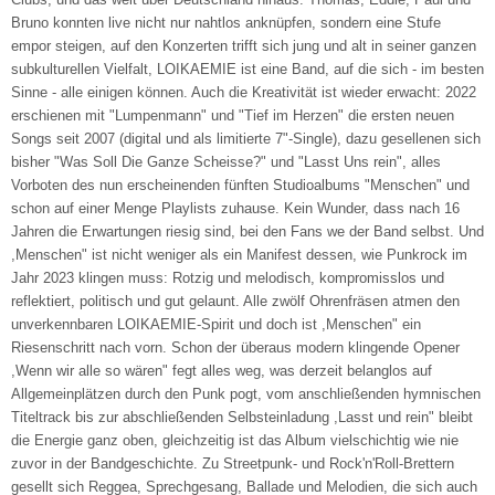
Bruno konnten live nicht nur nahtlos anknüpfen, sondern eine Stufe
empor steigen, auf den Konzerten trifft sich jung und alt in seiner ganzen
subkulturellen Vielfalt, LOIKAEMIE ist eine Band, auf die sich - im besten
Sinne - alle einigen können. Auch die Kreativität ist wieder erwacht: 2022
erschienen mit "Lumpenmann" und "Tief im Herzen" die ersten neuen
Songs seit 2007 (digital und als limitierte 7"-Single), dazu gesellenen sich
bisher "Was Soll Die Ganze Scheisse?" und "Lasst Uns rein", alles
Vorboten des nun erscheinenden fünften Studioalbums "Menschen" und
schon auf einer Menge Playlists zuhause. Kein Wunder, dass nach 16
Jahren die Erwartungen riesig sind, bei den Fans we der Band selbst. Und
,Menschen" ist nicht weniger als ein Manifest dessen, wie Punkrock im
Jahr 2023 klingen muss: Rotzig und melodisch, kompromisslos und
reflektiert, politisch und gut gelaunt. Alle zwölf Ohrenfräsen atmen den
unverkennbaren LOIKAEMIE-Spirit und doch ist ,Menschen" ein
Riesenschritt nach vorn. Schon der überaus modern klingende Opener
,Wenn wir alle so wären" fegt alles weg, was derzeit belanglos auf
Allgemeinplätzen durch den Punk pogt, vom anschließenden hymnischen
Titeltrack bis zur abschließenden Selbsteinladung ,Lasst und rein" bleibt
die Energie ganz oben, gleichzeitig ist das Album vielschichtig wie nie
zuvor in der Bandgeschichte. Zu Streetpunk- und Rock'n'Roll-Brettern
gesellt sich Reggea, Sprechgesang, Ballade und Melodien, die sich auch