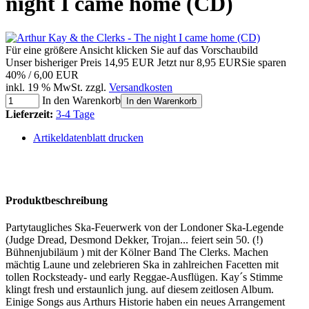
night I came home (CD)
Für eine größere Ansicht klicken Sie auf das Vorschaubild
Unser bisheriger Preis
14,95 EUR
Jetzt nur
8,95 EUR
Sie sparen
40% / 6,00 EUR
inkl. 19 % MwSt. zzgl.
Versandkosten
In den Warenkorb
In den Warenkorb
Lieferzeit:
3-4 Tage
Artikeldatenblatt drucken
Produktbeschreibung
Partytaugliches Ska-Feuerwerk von der Londoner Ska-Legende
(Judge Dread, Desmond Dekker, Trojan... feiert sein 50. (!)
Bühnenjubiläum ) mit der Kölner Band The Clerks. Machen
mächtig Laune und zelebrieren Ska in zahlreichen Facetten mit
tollen Rocksteady- und early Reggae-Ausflügen. Kay´s Stimme
klingt fresh und erstaunlich jung. auf diesem zeitlosen Album.
Einige Songs aus Arthurs Historie haben ein neues Arrangement