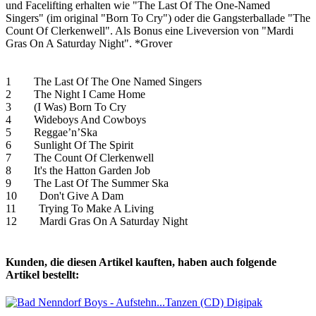
und Facelifting erhalten wie "The Last Of The One-Named
Singers" (im original "Born To Cry") oder die Gangsterballade "The
Count Of Clerkenwell". Als Bonus eine Liveversion von "Mardi
Gras On A Saturday Night". *Grover
1 The Last Of The One Named Singers
2 The Night I Came Home
3 (I Was) Born To Cry
4 Wideboys And Cowboys
5 Reggae’n’Ska
6 Sunlight Of The Spirit
7 The Count Of Clerkenwell
8 It's the Hatton Garden Job
9 The Last Of The Summer Ska
10 Don't Give A Dam
11 Trying To Make A Living
12 Mardi Gras On A Saturday Night
Kunden, die diesen Artikel kauften, haben auch folgende
Artikel bestellt: