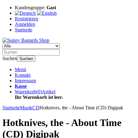
Kundengruppe:
Gast
Registrieren
Anmelden
Startseite
Suchen
Suchen
Menü
Kontakt
Impressum
Kasse
Warenkorb
(
0
)
Artikel
Ihr Warenkorb ist leer.
Startseite
Musik
CD
Hotknives, the - About Time (CD) Digipak
Hotknives, the - About Time
(CD) Digipak