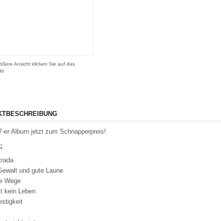
ößere Ansicht klicken Sie auf das
ld
KTBESCHREIBUNG
-er Album jetzt zum Schnapperpreis!
:
trada
Gewalt und gute Laune
e Wege
t kein Leben
estigkeit