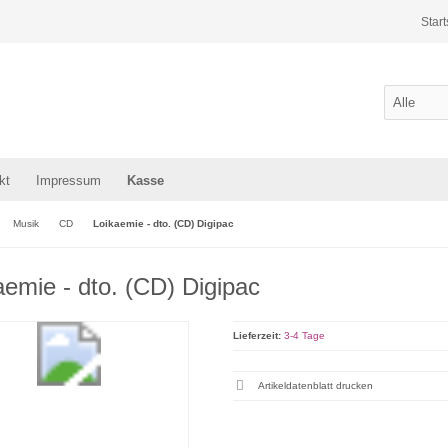
Start
kt
Impressum
Kasse
Musik
CD
Loikaemie - dto. (CD) Digipac
aemie - dto. (CD) Digipac
Lieferzeit:
3-4 Tage
Artikeldatenblatt drucken