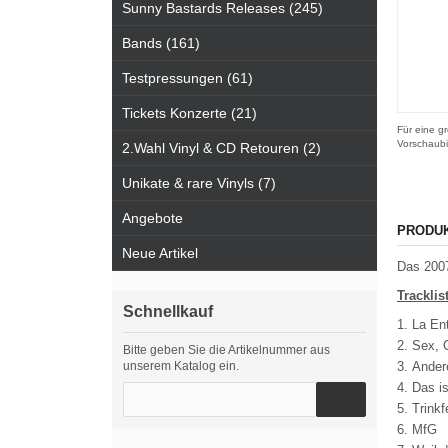
Sunny Bastards Releases (245)
Bands (161)
Testpressungen (61)
Tickets Konzerte (21)
Für eine gr
Vorschaubi
2.Wahl Vinyl & CD Retouren (2)
Unikate & rare Vinyls (7)
Angebote
PRODU
Neue Artikel
Das 2007
Tracklist
Schnellkauf
La En
Sex, 
Bitte geben Sie die Artikelnummer aus
unserem Katalog ein.
Ander
Das is
Trinkf
MfG