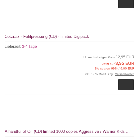
Cotzraiz - Fehlpressung (CD) - limited Digipack
Lieferzeit:
3-4 Tage
12,95 EUR
Unser bisheriger Preis
3,95 EUR
Jetzt nur
Sie sparen 69% / 9,00 EUR
inkl. 19 % MwSt. zzgl.
Versandkosten
A handful of Oi! (CD) limited 1000 copies Aggressive / Warrior Kids ...