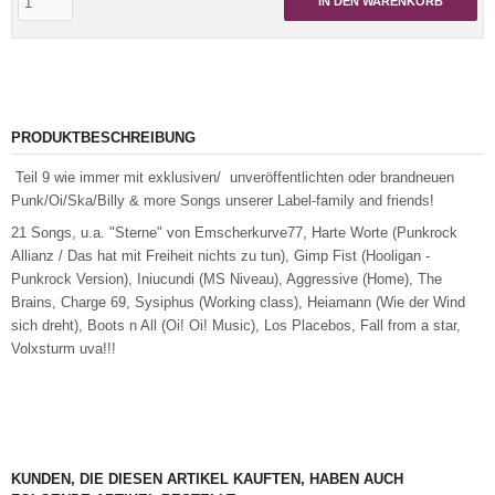
IN DEN WARENKORB
PRODUKTBESCHREIBUNG
Teil 9 wie immer mit exklusiven/ unveröffentlichten oder brandneuen
Punk/Oi/Ska/Billy & more Songs unserer Label-family and friends!
21 Songs, u.a. "Sterne" von Emscherkurve77, Harte Worte (Punkrock
Allianz / Das hat mit Freiheit nichts zu tun), Gimp Fist (Hooligan -
Punkrock Version), Iniucundi (MS Niveau), Aggressive (Home), The
Brains, Charge 69, Sysiphus (Working class), Heiamann (Wie der Wind
sich dreht), Boots n All (Oi! Oi! Music), Los Placebos, Fall from a star,
Volxsturm uva!!!
KUNDEN, DIE DIESEN ARTIKEL KAUFTEN, HABEN AUCH