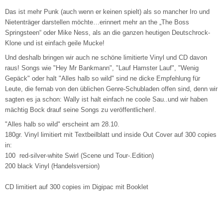
Das ist mehr Punk (auch wenn er keinen spielt) als so mancher Iro und
Nietenträger darstellen möchte…erinnert mehr an the „The Boss
Springsteen“ oder Mike Ness, als an die ganzen heutigen Deutschrock-
Klone und ist einfach geile Mucke!
Und deshalb bringen wir auch ne schöne limitierte Vinyl und CD davon
raus! Songs wie "Hey Mr Bankmann", "Lauf Hamster Lauf", "Wenig
Gepäck" oder halt "Alles halb so wild" sind ne dicke Empfehlung für
Leute, die fernab von den üblichen Genre-Schubladen offen sind, denn wir
sagten es ja schon: Wally ist halt einfach ne coole Sau..und wir haben
mächtig Bock drauf seine Songs zu veröffentlichen!.
"Alles halb so wild" erscheint am 28.10.
180gr. Vinyl limitiert mit Textbeilblatt und inside Out Cover auf 300 copies
in:
100 red-silver-white Swirl (Scene und Tour-.Edition)
200 black Vinyl (Handelsversion)
CD limitiert auf 300 copies im Digipac mit Booklet