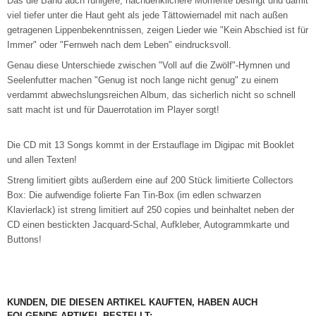
Das die Band auch ruhigere, nachdenklichere Momente besingt und damit
viel tiefer unter die Haut geht als jede Tättowiernadel mit nach außen
getragenen Lippenbekenntnissen, zeigen Lieder wie "Kein Abschied ist für
Immer" oder "Fernweh nach dem Leben" eindrucksvoll.
Genau diese Unterschiede zwischen "Voll auf die Zwölf"-Hymnen und
Seelenfutter machen "Genug ist noch lange nicht genug" zu einem
verdammt abwechslungsreichen Album, das sicherlich nicht so schnell
satt macht ist und für Dauerrotation im Player sorgt!
Die CD mit 13 Songs kommt in der Erstauflage im Digipac mit Booklet
und allen Texten!
Streng limitiert gibts außerdem eine auf 200 Stück limitierte Collectors
Box: Die aufwendige folierte Fan Tin-Box (im edlen schwarzen
Klavierlack) ist streng limitiert auf 250 copies und beinhaltet neben der
CD einen bestickten Jacquard-Schal, Aufkleber, Autogrammkarte und
Buttons!
KUNDEN, DIE DIESEN ARTIKEL KAUFTEN, HABEN AUCH
FOLGENDE ARTIKEL BESTELLT: