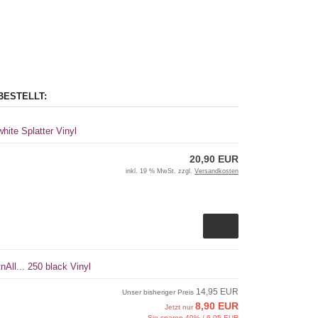
BESTELLT:
white Splatter Vinyl
20,90 EUR
inkl. 19 % MwSt. zzgl.
Versandkosten
nAll... 250 black Vinyl
14,95 EUR
Unser bisheriger Preis
8,90 EUR
Jetzt nur
Sie sparen 40% / 6,05 EUR