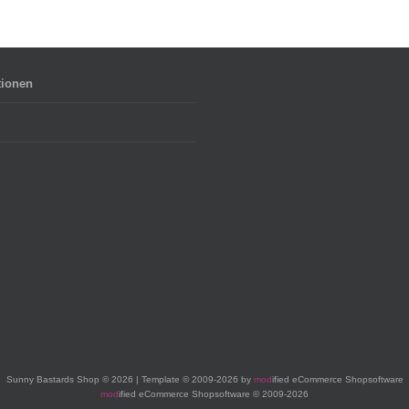
tionen
Sunny Bastards Shop © 2026 | Template © 2009-2026 by
mod
ified eCommerce Shopsoftware
mod
ified eCommerce Shopsoftware © 2009-2026