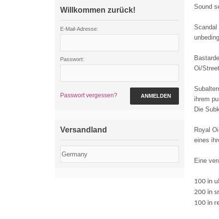
Sound se
Willkommen zurück!
Scandal 
E-Mail-Adresse:
unbeding
Bastarde
Passwort:
Oi/Stree
Subalter
Passwort vergessen?
ANMELDEN
ihrem pu
Die Subk
Versandland
Royal Oi
eines ih
Eine verd
100 in u
200 in s
100 in r