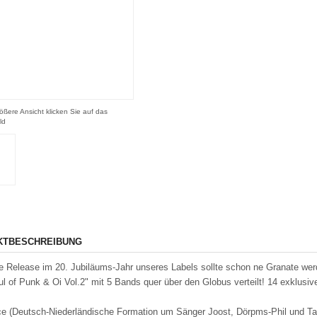
ößere Ansicht klicken Sie auf das
ld
KTBESCHREIBUNG
e Release im 20. Jubiläums-Jahr unseres Labels sollte schon ne Granate werd
ul of Punk & Oi Vol.2" mit 5 Bands quer über den Globus verteilt! 14 exklusi
e (Deutsch-Niederländische Formation um Sänger Joost, Dörpms-Phil und Ta