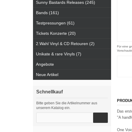
Sunny Bastards Releases (245)
Bands (161)
Testpressungen (61)
Tickets Konzerte (20)
2.Wahl Vinyl & CD Retouren (2)
Für eine gr
Vorschaubi
Unikate & rare Vinyls (7)
Angebote
Neue Artikel
Schnellkauf
PRODU
Bitte geben Sie die Artikelnummer aus
unserem Katalog ein.
Das erst
"A handf
One Voic