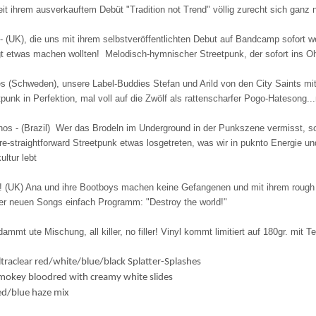
it ihrem ausverkauftem Debüt "Tradition not Trend" völlig zurecht sich ganz 
- (UK), die uns mit ihrem selbstveröffentlichten Debut auf Bandcamp sofort 
t etwas machen wollten! Melodisch-hymnischer Streetpunk, der sofort ins O
s (Schweden), unsere Label-Buddies Stefan und Arild von den City Saints mit
tpunk in Perfektion, mal voll auf die Zwölf als rattenscharfer Pogo-Hatesong.
nos - (Brazil) Wer das Brodeln im Underground in der Punkszene vermisst, s
re-straightforward Streetpunk etwas losgetreten, was wir in puknto Energie u
ultur lebt
! (UK) Ana und ihre Bootboys machen keine Gefangenen und mit ihrem rough n d
rer neuen Songs einfach Programm: "Destroy the world!"
ammt ute Mischung, all killer, no filler! Vinyl kommt limitiert auf 180gr. mit Te
ltraclear red/white/blue/black Splatter-Splashes
mokey bloodred with creamy white slides
ed/blue haze mix