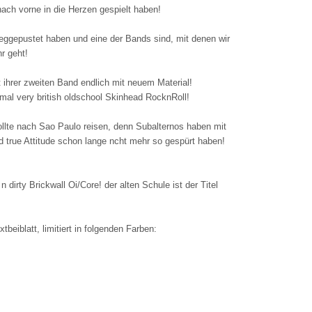
nach vorne in die Herzen gespielt haben!
weggepustet haben und eine der Bands sind, mit denen wir
hr geht!
 ihrer zweiten Band endlich mit neuem Material!
..mal very british oldschool Skinhead RocknRoll!
ollte nach Sao Paulo reisen, denn Subalternos haben mit
nd true Attitude schon lange ncht mehr so gespürt haben!
irty Brickwall Oi/Core! der alten Schule ist der Titel
xtbeiblatt, limitiert in folgenden Farben: