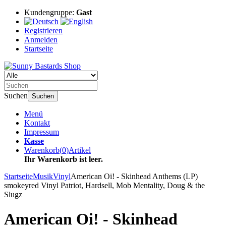
Kundengruppe:
Gast
Registrieren
Anmelden
Startseite
Suchen
Suchen
Menü
Kontakt
Impressum
Kasse
Warenkorb
(
0
)
Artikel
Ihr Warenkorb ist leer.
Startseite
Musik
Vinyl
American Oi! - Skinhead Anthems (LP)
smokeyred Vinyl Patriot, Hardsell, Mob Mentality, Doug & the
Slugz
American Oi! - Skinhead