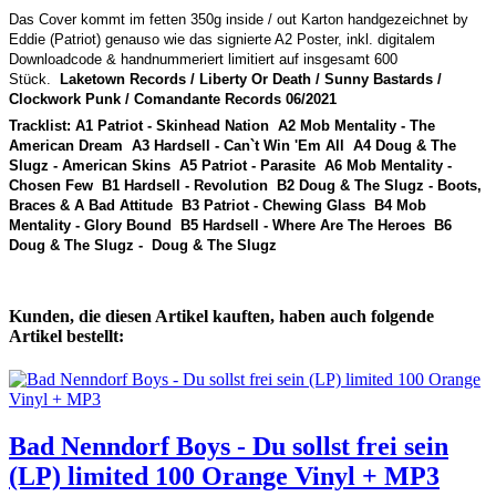
Das Cover kommt im fetten 350g inside / out Karton handgezeichnet by
Eddie (Patriot) genauso wie das signierte A2 Poster, inkl. digitalem
Downloadcode & handnummeriert limitiert auf insgesamt 600
Stück.
Laketown Records / Liberty Or Death / Sunny Bastards /
Clockwork Punk / Comandante Records 06/2021
Tracklist: A1 Patriot - Skinhead Nation A2 Mob Mentality - The
American Dream A3 Hardsell - Can`t Win 'Em All A4 Doug & The
Slugz - American Skins A5 Patriot - Parasite A6 Mob Mentality -
Chosen Few B1 Hardsell - Revolution B2 Doug & The Slugz - Boots,
Braces & A Bad Attitude B3 Patriot - Chewing Glass B4 Mob
Mentality - Glory Bound B5 Hardsell - Where Are The Heroes B6
Doug & The Slugz - Doug & The Slugz
Kunden, die diesen Artikel kauften, haben auch folgende
Artikel bestellt:
Bad Nenndorf Boys - Du sollst frei sein
(LP) limited 100 Orange Vinyl + MP3