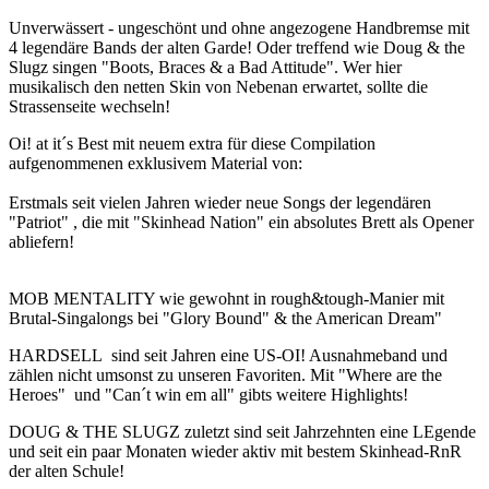
Unverwässert - ungeschönt und ohne angezogene Handbremse mit
4 legendäre Bands der alten Garde! Oder treffend wie Doug & the
Slugz singen "Boots, Braces & a Bad Attitude". Wer hier
musikalisch den netten Skin von Nebenan erwartet, sollte die
Strassenseite wechseln!
Oi! at it´s Best mit neuem extra für diese Compilation
aufgenommenen exklusivem Material von:
Erstmals seit vielen Jahren wieder neue Songs der legendären
"Patriot" , die mit "Skinhead Nation" ein absolutes Brett als Opener
abliefern!
MOB MENTALITY wie gewohnt in rough&tough-Manier mit
Brutal-Singalongs bei "Glory Bound" & the American Dream"
HARDSELL sind seit Jahren eine US-OI! Ausnahmeband und
zählen nicht umsonst zu unseren Favoriten. Mit "Where are the
Heroes" und "Can´t win em all" gibts weitere Highlights!
DOUG & THE SLUGZ zuletzt sind seit Jahrzehnten eine LEgende
und seit ein paar Monaten wieder aktiv mit bestem Skinhead-RnR
der alten Schule!