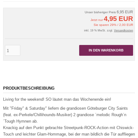
6,95 EUR
Unser bisheriger Preis
4,95 EUR
Jetzt nur
Sie sparen 29% / 2,00 EUR
inkl. 19 % MwSt. zzgl.
Versandkosten
IN DEN WARENKORB
PRODUKTBESCHREIBUNG
Living for the weekend! SO läutet man das Wochenende ein!
Mit "Friday" & Saturday" liefern die grandiosen Göteburger City Saints
(feat. ex-Perkele/Chillihounds-Musiker) 2 grandiose ´melodic Rough´n
´Tough Hymnen ab.
Knackig auf den Punkt gebrachte Streetpunk-ROCK-Action mit Chiswick-
Touch und leichter Glam-Hommage, bei der man bildlich die Tür auffliegen