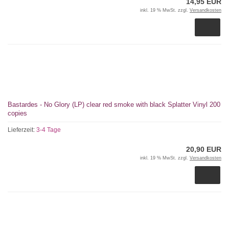
14,95 EUR
inkl. 19 % MwSt. zzgl.
Versandkosten
Bastardes - No Glory (LP) clear red smoke with black Splatter Vinyl 200
copies
Lieferzeit:
3-4 Tage
20,90 EUR
inkl. 19 % MwSt. zzgl.
Versandkosten