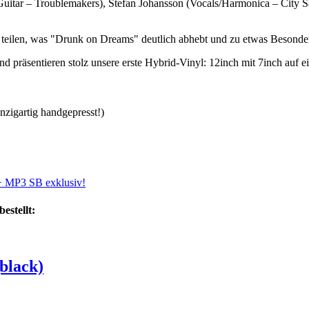
uitar ­– Troublemakers), Stefan Johansson (Vocals/Harmonica – City S
g teilen, was "Drunk on Dreams" deutlich abhebt und zu etwas Besond
d präsentieren stolz unsere erste Hybrid-Vinyl: 12inch mit 7inch auf ei
nzigartig handgepresst!)
estellt:
(black)