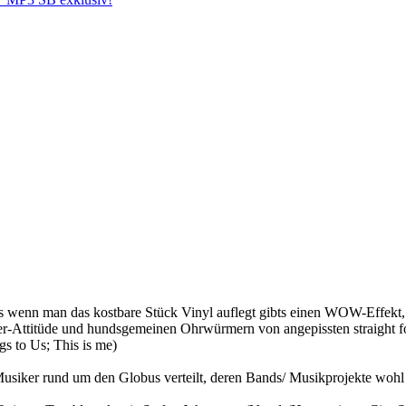
ns wenn man das kostbare Stück Vinyl auflegt gibts einen WOW-Effekt,
ger-Attitüde und hundsgemeinen Ohrwürmern von angepissten straight 
gs to Us; This is me)
er rund um den Globus verteilt, deren Bands/ Musikprojekte wohl Je