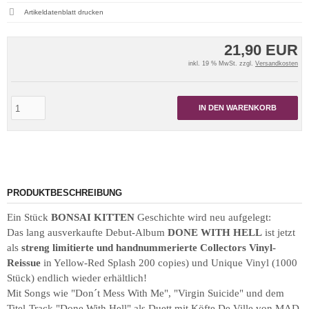
Artikeldatenblatt drucken
21,90 EUR
inkl. 19 % MwSt. zzgl.
Versandkosten
IN DEN WARENKORB
PRODUKTBESCHREIBUNG
Ein Stück
BONSAI KITTEN
Geschichte wird neu aufgelegt:
Das lang ausverkaufte Debut-Album
DONE WITH HELL
ist jetzt
als
streng limitierte und handnummerierte Collectors Vinyl-
Reissue
in Yellow-Red Splash 200 copies) und Unique Vinyl (1000
Stück) endlich wieder erhältlich!
Mit Songs wie "Don´t Mess With Me", "Virgin Suicide" und dem
Titel-Track "Done With Hell" als Duett mit Köfte De Ville von MAD