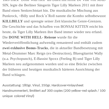
SIN, legte die Berliner Sängerin Tiger Lilly Marleen 2011 mit ihrer
Band einen Senkrechtstart hin. Die musikalische Mischung aus
Punkrock, ~Billy und Rock´n`Roll nannte die Kombo selbstbewusst
KILLBILLY
und sprengte seiner Zeit klassische Genre-Grenzen.
Die Geschichte und das Schaffen von BONSAI KITTEN reicht bis
heute, da Tiger Lilly Marleen ihre Band immer wieder neu erfand.
Die
DONE WITH HELL- Reissue
wurde für die
Wiederveröffentlichung aufwendig remastered und enthält zudem
zwei exklusive Bonus-Tracks
, die in aktueller Bandbesetzung mit
Metal-Drummer Marc Reign (ex-Destruction), Bluesgitarrist Wally
(u.a. Psychopunch), E-Bassist Spoxx (Feeling B) und Tiger Lilly
Marleen neu aufgenommen wurden und so eine Brücke zwischen
der früheren und heutigen musikalisch härteren Ausrichtung der
Band schlagen.
Ausstattung: 180gr. Vinyl, 350gr. Hardcover+Inlaysheet
Handnummeriert, limitiert auf 300 copies (200 yellow-red splash / 100
unique colored Vinyl)