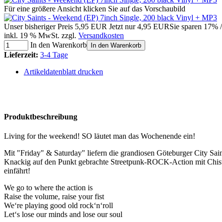
Für eine größere Ansicht klicken Sie auf das Vorschaubild
Unser bisheriger Preis
5,95 EUR
Jetzt nur
4,95 EUR
Sie sparen 17% 
inkl. 19 % MwSt. zzgl.
Versandkosten
In den Warenkorb
In den Warenkorb
Lieferzeit:
3-4 Tage
Artikeldatenblatt drucken
Produktbeschreibung
Living for the weekend! SO läutet man das Wochenende ein!
Mit "Friday" & Saturday" liefern die grandiosen Göteburger City Sa
Knackig auf den Punkt gebrachte Streetpunk-ROCK-Action mit Chiswi
einfährt!
We go to where the action is
Raise the volume, raise your fist
We‘re playing good old rock‘n‘roll
Let‘s lose our minds and lose our soul