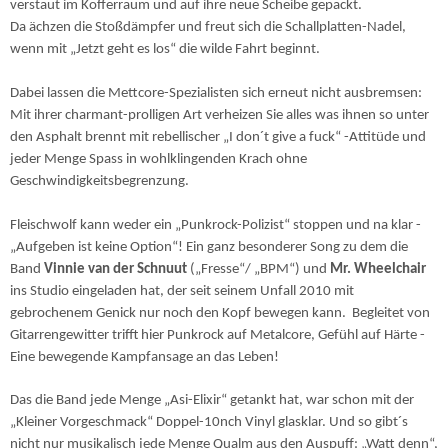
verstaut im Kofferraum und auf ihre neue Scheibe gepackt.
Da ächzen die Stoßdämpfer und freut sich die Schallplatten-Nadel,
wenn mit „Jetzt geht es los“ die wilde Fahrt beginnt.
Dabei lassen die Mettcore-Spezialisten sich erneut nicht ausbremsen:
Mit ihrer charmant-prolligen Art verheizen Sie alles was ihnen so unter
den Asphalt brennt mit rebellischer „I don´t give a fuck“ -Attitüde und
jeder Menge Spass in wohlklingenden Krach ohne
Geschwindigkeitsbegrenzung.
Fleischwolf kann weder ein „Punkrock-Polizist“ stoppen und na klar -
„Aufgeben ist keine Option“! Ein ganz besonderer Song zu dem die
Band
Vinnie van der Schnuut
(„Fresse“/ „BPM“) und
Mr. Wheelchair
ins Studio eingeladen hat, der seit seinem Unfall 2010 mit
gebrochenem Genick nur noch den Kopf bewegen kann. Begleitet von
Gitarrengewitter trifft hier Punkrock auf Metalcore, Gefühl auf Härte -
Eine bewegende Kampfansage an das Leben!
Das die Band jede Menge „Asi-Elixir“ getankt hat, war schon mit der
„Kleiner Vorgeschmack“ Doppel-10nch Vinyl glasklar. Und so gibt´s
nicht nur musikalisch jede Menge Qualm aus den Auspuff: „Watt denn“,