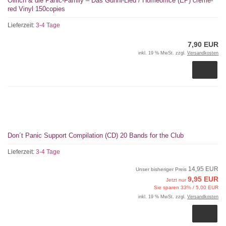
Ollrich & die Panic-Family – Das Günni-Lied / Homeoffice (EP) creme-
red Vinyl 150copies
Lieferzeit:
3-4 Tage
7,90 EUR
inkl. 19 % MwSt. zzgl.
Versandkosten
Don´t Panic Support Compilation (CD) 20 Bands for the Club
Lieferzeit:
3-4 Tage
14,95 EUR
Unser bisheriger Preis
9,95 EUR
Jetzt nur
Sie sparen 33% / 5,00 EUR
inkl. 19 % MwSt. zzgl.
Versandkosten