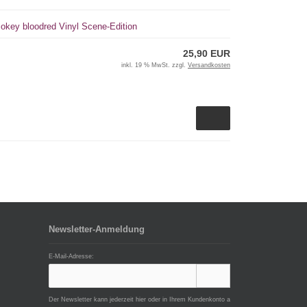
mokey bloodred Vinyl Scene-Edition
25,90 EUR
inkl. 19 % MwSt. zzgl.
Versandkosten
Newsletter-Anmeldung
E-Mail-Adresse:
Der Newsletter kann jederzeit hier oder in Ihrem Kundenkonto a