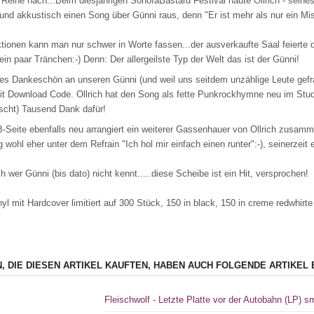
 Reihe nach...Beim diesjährigen SonofaBastard Festival haute Ollrich - seine
und akkustisch einen Song über Günni raus, denn "Er ist mehr als nur ein Mi
tionen kann man nur schwer in Worte fassen...der ausverkaufte Saal feierte 
ein paar Tränchen:-) Denn: Der allergeilste Typ der Welt das ist der Günni!
nes Dankeschön an unseren Günni (und weil uns seitdem unzählige Leute gefragt
it Download Code. Ollrich hat den Song als fette Punkrockhymne neu im S
scht) Tausend Dank dafür!
B-Seite ebenfalls neu arrangiert ein weiterer Gassenhauer von Ollrich zus
 wohl eher unter dem Refrain "Ich hol mir einfach einen runter":-), seinerzei
h wer Günni (bis dato) nicht kennt.....diese Scheibe ist ein Hit, versprochen!
nyl mit Hardcover limitiert auf 300 Stück, 150 in black, 150 in creme redwhi
, DIE DIESEN ARTIKEL KAUFTEN, HABEN AUCH FOLGENDE ARTIKEL 
Fleischwolf - Letzte Platte vor der Autobahn (LP) 