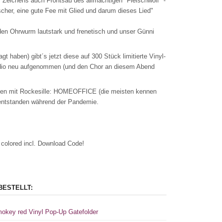
s Zeichens auch Frontsau des allmächtigen "Fleischwolf" -
scher, eine gute Fee mit Glied und darum dieses Lied"
den Ohrwurm lautstark und frenetisch und unser Günni
 haben) gibt´s jetzt diese auf 300 Stück limitierte Vinyl-
tudio neu aufgenommen (und den Chor an diesem Abend
ammen mit Rockesille: HOMEOFFICE (die meisten kennen
t entstanden während der Pandemie.
rte colored incl. Download Code!
BESTELLT:
smokey red Vinyl Pop-Up Gatefolder