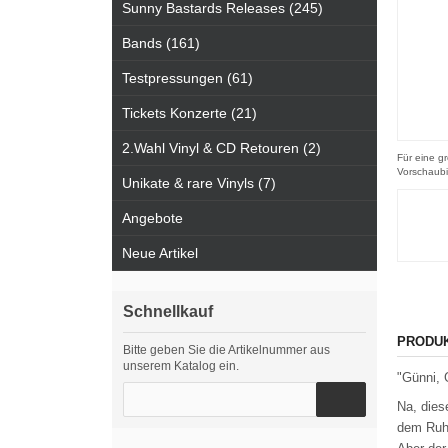
Sunny Bastards Releases (245)
Bands (161)
Testpressungen (61)
Tickets Konzerte (21)
2.Wahl Vinyl & CD Retouren (2)
Für eine gr
Vorschaubi
Unikate & rare Vinyls (7)
Angebote
Neue Artikel
Schnellkauf
PRODU
Bitte geben Sie die Artikelnummer aus
unserem Katalog ein.
"Günni, 
Na, dies
dem Ruhr