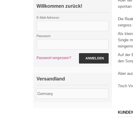
Aber der
Willkommen zurück!
spontan 
E-Mail-Adresse:
Die Reak
vergoss 
Als klei
Passwort:
Single m
reingemi
Auf der 
Passwort vergessen?
ANMELDEN
den Song
Aber auc
Versandland
7inch Vi
KUNDEN