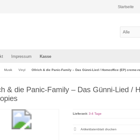
Startseite
kt
Impressum
Kasse
Musik
Vinyl
Ollrich & die Panic-Family – Das Günni-Lied / Homeoffice (EP) creme-r
ich & die Panic-Family – Das Günni-Lied / 
opies
Lieferzeit:
3-4 Tage
Artikeldatenblatt drucken