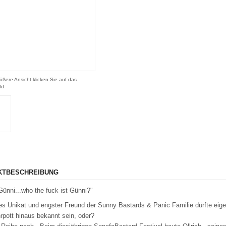
ößere Ansicht klicken Sie auf das
ld
KTBESCHREIBUNG
Günni...who the fuck ist Günni?"
es Unikat und engster Freund der Sunny Bastards & Panic Familie dürfte eige
pott hinaus bekannt sein, oder?