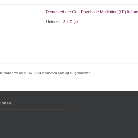
Demented are Go - Psychotic Mutilation (LP) ltd s
Lieferzeit:
3-4 Tage
ikel haben wir am 07.07.2023 in unseren Katalog aufgenommen.
tionen