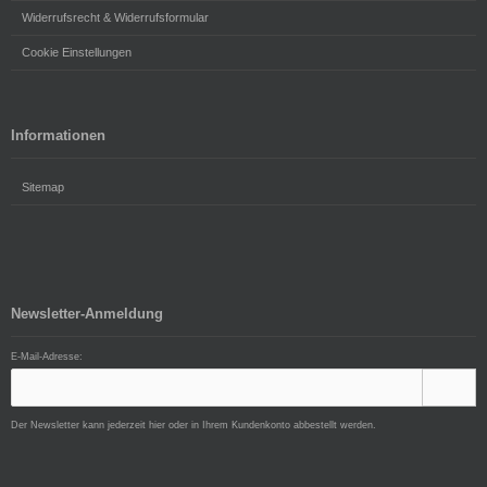
Widerrufsrecht & Widerrufsformular
Cookie Einstellungen
Informationen
Sitemap
Newsletter-Anmeldung
E-Mail-Adresse:
Der Newsletter kann jederzeit hier oder in Ihrem Kundenkonto abbestellt werden.