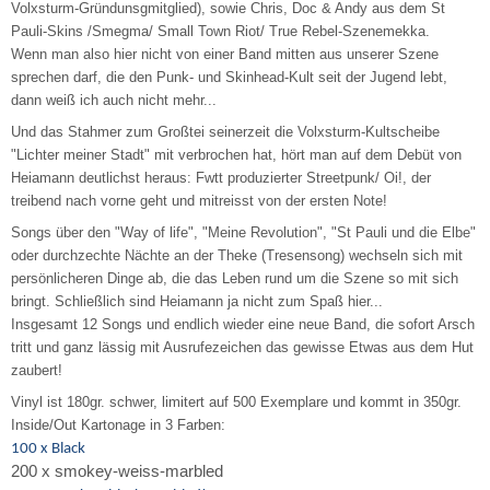
Volxsturm-Gründunsgmitglied), sowie Chris, Doc & Andy aus dem St
Pauli-Skins /Smegma/ Small Town Riot/ True Rebel-Szenemekka.
Wenn man also hier nicht von einer Band mitten aus unserer Szene
sprechen darf, die den Punk- und Skinhead-Kult seit der Jugend lebt,
dann weiß ich auch nicht mehr...
Und das Stahmer zum Großtei seinerzeit die Volxsturm-Kultscheibe
"Lichter meiner Stadt" mit verbrochen hat, hört man auf dem Debüt von
Heiamann deutlichst heraus: Fwtt produzierter Streetpunk/ Oi!, der
treibend nach vorne geht und mitreisst von der ersten Note!
Songs über den "Way of life", "Meine Revolution", "St Pauli und die Elbe"
oder durchzechte Nächte an der Theke (Tresensong) wechseln sich mit
persönlicheren Dinge ab, die das Leben rund um die Szene so mit sich
bringt. Schließlich sind Heiamann ja nicht zum Spaß hier...
Insgesamt 12 Songs und endlich wieder eine neue Band, die sofort Arsch
tritt und ganz lässig mit Ausrufezeichen das gewisse Etwas aus dem Hut
zaubert!
Vinyl ist 180gr. schwer, limitert auf 500 Exemplare und kommt in 350gr.
Inside/Out Kartonage in 3 Farben:
100 x Black
200 x smokey-weiss-marbled