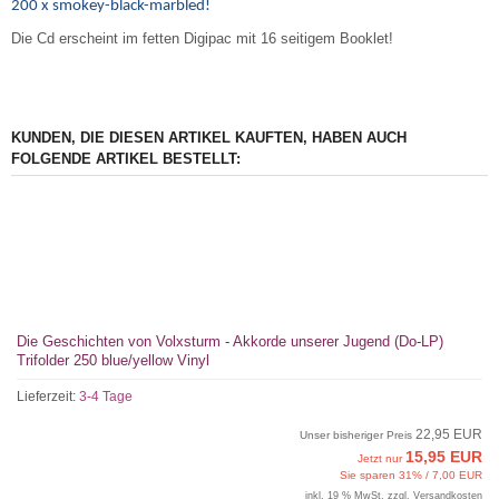
200 x smokey-black-marbled!
Die Cd erscheint im fetten Digipac mit 16 seitigem Booklet!
KUNDEN, DIE DIESEN ARTIKEL KAUFTEN, HABEN AUCH
FOLGENDE ARTIKEL BESTELLT:
Die Geschichten von Volxsturm - Akkorde unserer Jugend (Do-LP)
Trifolder 250 blue/yellow Vinyl
Lieferzeit:
3-4 Tage
22,95 EUR
Unser bisheriger Preis
15,95 EUR
Jetzt nur
Sie sparen 31% / 7,00 EUR
inkl. 19 % MwSt. zzgl.
Versandkosten