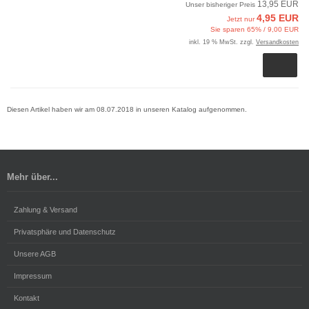
13,95 EUR
Unser bisheriger Preis
4,95 EUR
Jetzt nur
Sie sparen 65% / 9,00 EUR
inkl. 19 % MwSt. zzgl.
Versandkosten
Diesen Artikel haben wir am 08.07.2018 in unseren Katalog aufgenommen.
Mehr über...
Zahlung & Versand
Privatsphäre und Datenschutz
Unsere AGB
Impressum
Kontakt