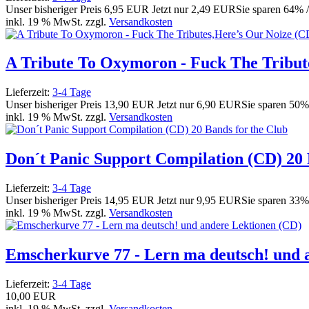
Unser bisheriger Preis
6,95 EUR
Jetzt nur
2,49 EUR
Sie sparen 64% 
inkl. 19 % MwSt. zzgl.
Versandkosten
A Tribute To Oxymoron - Fuck The Tribut
Lieferzeit:
3-4 Tage
Unser bisheriger Preis
13,90 EUR
Jetzt nur
6,90 EUR
Sie sparen 50%
inkl. 19 % MwSt. zzgl.
Versandkosten
Don´t Panic Support Compilation (CD) 20 
Lieferzeit:
3-4 Tage
Unser bisheriger Preis
14,95 EUR
Jetzt nur
9,95 EUR
Sie sparen 33%
inkl. 19 % MwSt. zzgl.
Versandkosten
Emscherkurve 77 - Lern ma deutsch! und 
Lieferzeit:
3-4 Tage
10,00 EUR
inkl. 19 % MwSt. zzgl.
Versandkosten