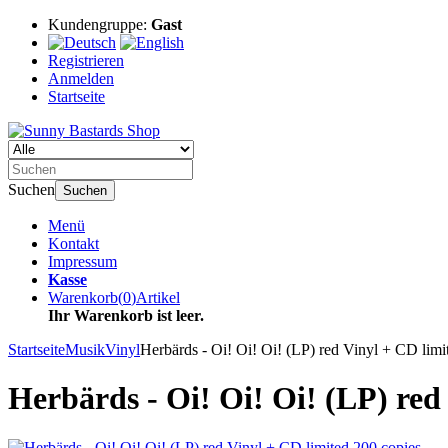
Kundengruppe:
Gast
Registrieren
Anmelden
Startseite
Suchen
Suchen
Menü
Kontakt
Impressum
Kasse
Warenkorb
(
0
)
Artikel
Ihr Warenkorb ist leer.
Startseite
Musik
Vinyl
Herbärds - Oi! Oi! Oi! (LP) red Vinyl + CD limi
Herbärds - Oi! Oi! Oi! (LP) red