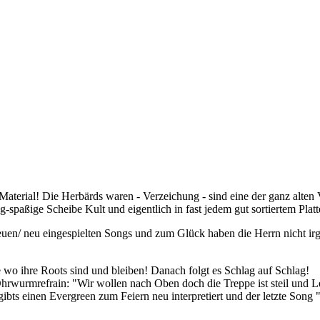
erial! Die Herbärds waren - Verzeichung - sind eine der ganz alten V
-spaßige Scheibe Kult und eigentlich in fast jedem gut sortiertem Pla
euen/ neu eingespielten Songs und zum Glück haben die Herrn nicht ir
e wo ihre Roots sind und bleiben! Danach folgt es Schlag auf Schlag!
Ohrwurmrefrain: "Wir wollen nach Oben doch die Treppe ist steil und L
ts einen Evergreen zum Feiern neu interpretiert und der letzte Song "R