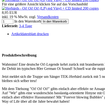
Für eine größere Ansicht klicken Sie auf das Vorschaubild
8,95 EUR
inkl. 19 % MwSt. zzgl.
Versandkosten
In den Warenkorb
In den Warenkorb
Lieferzeit:
3-4 Tage
Artikeldatenblatt drucken
Produktbeschreibung
Wahnsinn! Eine deutsche Oi!-Legende kehrt zurück mit brandneuem Mat
ihr Debüt im typischen 80er German Oi Sound! Schnell war die ruppig
Jetzt meldet sich die Truppe um Sänger TEK-Herbärd zurück mit 5 n
bleiben sich selber treu!
Mit dem Titelsong "Oi! Oi! Oi!" gibts einfach aber effektiv ne Ansag
Auf "Wir" gibts eine wunderschön basslastig-orientierte Hmyne mit 
einfach aber effektive Hassnummer! Mit "Forever blowing Bubbles" gib
Way of Life über all die Jahre bewahrt haben!