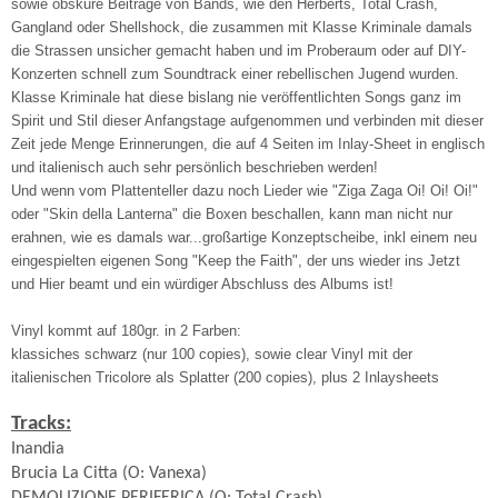
sowie obskure Beiträge von Bands, wie den Herberts, Total Crash,
Gangland oder Shellshock, die zusammen mit Klasse Kriminale damals
die Strassen unsicher gemacht haben und im Proberaum oder auf DIY-
Konzerten schnell zum Soundtrack einer rebellischen Jugend wurden.
Klasse Kriminale hat diese bislang nie veröffentlichten Songs ganz im
Spirit und Stil dieser Anfangstage aufgenommen und verbinden mit dieser
Zeit jede Menge Erinnerungen, die auf 4 Seiten im Inlay-Sheet in englisch
und italienisch auch sehr persönlich beschrieben werden!
Und wenn vom Plattenteller dazu noch Lieder wie "Ziga Zaga Oi! Oi! Oi!"
oder "Skin della Lanterna" die Boxen beschallen, kann man nicht nur
erahnen, wie es damals war...großartige Konzeptscheibe, inkl einem neu
eingespielten eigenen Song "Keep the Faith", der uns wieder ins Jetzt
und Hier beamt und ein würdiger Abschluss des Albums ist!
Vinyl kommt auf 180gr. in 2 Farben:
klassiches schwarz (nur 100 copies), sowie clear Vinyl mit der
italienischen Tricolore als Splatter (200 copies), plus 2 Inlaysheets
Tracks:
Inandia
Brucia La Citta (O: Vanexa)