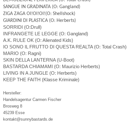
DEMOLIZIONE PERIFERICA (O: Total Crash)
SANGUE IN GRADINATA (O: Gangland)
ZIGA ZAGA OI!OI!OI!(O: Shellshock)
GIARDINI DI PLASTICA (O: Herberts)
SORRIDI (O:Drull)
INFRANGETE LE LEGGE (O: Gangland)
A.K. RULE OK (O: Alienated Kids)
IO SONO IL FRUTTO DI QUESTA REALTA (O: Total Crash)
MARIO (O: Ragni)
SKIN DELLA LANTERNA (U-Boot)
BASTARDA CHIAMAMI (O: Maurizio Herberts)
LIVING IN A JUNGLE (O: Herberts)
KEEP THE FAITH (Klasse Kriminale)
Hersteller:
Handelsagentur Carmen Fischer
Brosweg 8
45239 Esse
kontakt@sunnybastards.de