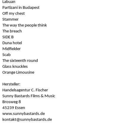
Labuan
Partizani in Budapest
Off my chest
Stammer
The way the people think
The breach
SIDE B
Duna hotel
Midfielder
Scab
The sixteenth round
Glass knuckles
Orange Limousine
Hersteller:
Handelsagentur C. Fischer
Sunny Bastards Films & Music
Brosweg 8
45239 Essen
www.sunnybastards.de
kontakt@sunnybastards.de