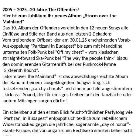
2005 – 2025…20 Jahre The Offenders!
Hier ist zum Jubiläum ihr neues Album „Storm over the
Mainland“
Das 10. Album der Offenders vereint in den 12 neuen Songs alle
Einflüsse und Stile der Band aus den letzten 2 Dekaden:
Vom treibendem Offbeat der am 30.01.25 erscheinenden Vorab-
Auskoppelung "Partizani in Budapest" bis zum mit Mandoline
untermalten Folk-Punk bei "Off my chest" – vom klasischen
strraight-foward Ska-Punk bei "The way the people think" bis zu
den dominierenden Gitarrenriffs bei der Punkrock-Hymne
"Sixteenth Round".
„Storm over the Mainland“ ist das abwechslungsreichste Album
der Band mit einem ausgeklügeltem Songwriting, sich
festsetzenden „catchy chorals“ und einem perfekt abgestimmtem
„kick-ass“-Sound, der für emsiges Treiben auf der Tanzfläche oder
lautem Mitsingen sorgen dürfte!
Ein scheinbar auf den ersten Blick feucht-fröhlicher Partysong wie
"Partizani in Budapest" entpuppt sich textlich zum rebellischem
Widerstandslied gegen die jährliche, sogenannte „day of honor“-
Staats-Parade, die von ungarischen Rechtsextremisten beherrscht