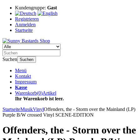
Kundengruppe:
Gast
Registrieren
Anmelden
Startseite
Suchen
Suchen
Menü
Kontakt
Impressum
Kasse
Warenkorb
(
0
)
Artikel
Ihr Warenkorb ist leer.
Startseite
Musik
Vinyl
Offenders, the - Storm over the Mainland (LP)
Purple B/W crossed Vinyl SCENE-EDITION
Offenders, the - Storm over the