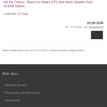
Kill the Colossi - Brace for Impact (LP) clear black Splatter Vinyl
SCENE Edition
Lieferzeit:
3-4 Tage
20,90 EUR
inkl. 19 % MwSt. zzgl.
Versandkosten
Diesen Artikel haben wir am 24.11.2024 in unseren Katalog aufgenommen.
Mehr über...
Zahlung & Versand
Privatsphäre und Datenschutz
Unsere AGB