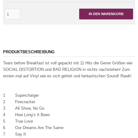
IN DEN WARENKORB
PRODUKTBESCHREIBUNG
Tears before Breakfast ist voll gepackt mit 11 Hits die Genre Größen wie
SOCIAL DISTORTION und BAD RELIGION in nichts nachstehen! Zum
ersten mal auf Vinyl wie es sich gehört und fantastischen Sound! Rawk!
1 Supercharger
2 Firecracker
3 All Show, No Go
4 How Long’s It Been
5 True Love
6 Our Dreams Are The Same
7 Say It