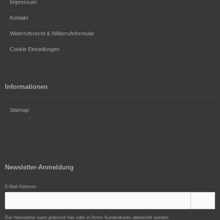
Impressum
Kontakt
Widerrufsrecht & Widerrufsformular
Cookie Einstellungen
Informationen
Sitemap
Newsletter-Anmeldung
E-Mail-Adresse:
Der Newsletter kann jederzeit hier oder in Ihrem Kundenkonto abbestellt werden.