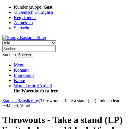
Kundengruppe:
Gast
Registrieren
Anmelden
Startseite
Suchen
Suchen
Menü
Kontakt
Impressum
Kasse
Warenkorb
(
0
)
Artikel
Ihr Warenkorb ist leer.
Startseite
Musik
Vinyl
Throwouts - Take a stand (LP) limited clear
red/black Vinyl
Throwouts - Take a stand (LP)