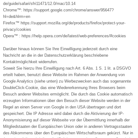
de/guide/safari/sfri11471/12.0/mac/10.14
Chrome™: https://support.google.com/chrome/answer/95647?
hl=de&hlrm=en
Firefox™ https://support.mozilla.org/de/products/firefox/protect-your-
privacy/cookies
Opera™ : https://help.opera.com/de/latest/web-preferences/#cookies
Darüber hinaus können Sie Ihre Einwilligung jederzeit durch eine
Nachricht an die in der Datenschutzerklärung beschriebene
Kontaktmöglichkeit widerrufen.
Soweit Sie hierzu Ihre Einwilligung nach Art. 6 Abs. 1 S. 1 lit. a DSGVO
erteilt haben, benutzt diese Website im Rahmen der Anwendung von
Google Analytics (siehe unten) zu Werbezwecken auch das sogenannte
DoubleClick-Cookie, das eine Wiedererkennung Ihres Browsers beim
Besuch anderer Websites ermöglicht. Die durch das Cookie automatisch
erzeugten Informationen über den Besuch dieser Website werden in der
Regel an einen Server von Google in den USA übertragen und dort
gespeichert. Die IP Adresse wird dabei durch die Aktivierung der IP-
Anonymisierung auf dieser Webseite vor der Übermittlung innerhalb der
Mitgliedstaaten der Europäischen Union oder in anderen Vertragsstaaten
des Abkommens über den Europäischen Wirtschaftsraum gekürzt. Nur in