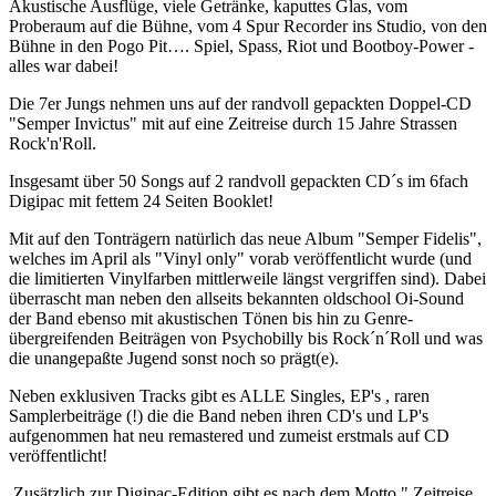
Akustische Ausflüge, viele Getränke, kaputtes Glas, vom
Proberaum auf die Bühne, vom 4 Spur Recorder ins Studio, von den
Bühne in den Pogo Pit…. Spiel, Spass, Riot und Bootboy-Power -
alles war dabei!
Die 7er Jungs nehmen uns auf der randvoll gepackten Doppel-CD
"Semper Invictus" mit auf eine Zeitreise durch 15 Jahre Strassen
Rock'n'Roll.
Insgesamt über 50 Songs auf 2 randvoll gepackten CD´s im 6fach
Digipac mit fettem 24 Seiten Booklet!
Mit auf den Tonträgern natürlich das neue Album "Semper Fidelis",
welches im April als "Vinyl only" vorab veröffentlicht wurde (und
die limitierten Vinylfarben mittlerweile längst vergriffen sind). Dabei
überrascht man neben den allseits bekannten oldschool Oi-Sound
der Band ebenso mit akustischen Tönen bis hin zu Genre-
übergreifenden Beiträgen von Psychobilly bis Rock´n´Roll und was
die unangepaßte Jugend sonst noch so prägt(e).
Neben exklusiven Tracks gibt es ALLE Singles, EP's , raren
Samplerbeiträge (!) die die Band neben ihren CD's und LP's
aufgenommen hat neu remastered und zumeist erstmals auf CD
veröffentlicht!
Zusätzlich zur Digipac-Edition gibt es nach dem Motto " Zeitreise