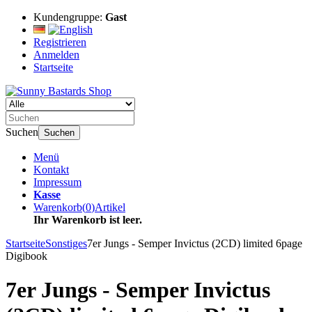
Kundengruppe:
Gast
Registrieren
Anmelden
Startseite
Suchen
Suchen
Menü
Kontakt
Impressum
Kasse
Warenkorb
(
0
)
Artikel
Ihr Warenkorb ist leer.
Startseite
Sonstiges
7er Jungs - Semper Invictus (2CD) limited 6page
Digibook
7er Jungs - Semper Invictus