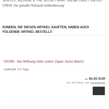
SEMTEX, MELANIE & THE SECRET ARMY und der CRAZY UNITED
CREW. Die geballte Ruhrpott-Vollbedienung!
KUNDEN, DIE DIESEN ARTIKEL KAUFTEN, HABEN AUCH
FOLGENDE ARTIKEL BESTELLT:
OXO86 - Die Hoffnung stirbt zuletzt Zipper Jacke (black)
Lieferzeit:
3-4 Tage
46,90 EUR
ab
inkl. 19 % MwSt. zzgl.
Versandkosten