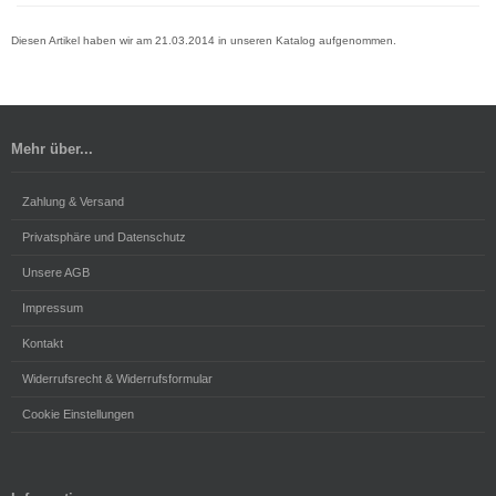
Diesen Artikel haben wir am 21.03.2014 in unseren Katalog aufgenommen.
Mehr über...
Zahlung & Versand
Privatsphäre und Datenschutz
Unsere AGB
Impressum
Kontakt
Widerrufsrecht & Widerrufsformular
Cookie Einstellungen