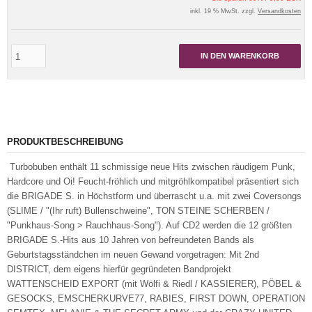
inkl. 19 % MwSt. zzgl.
Versandkosten
IN DEN WARENKORB
PRODUKTBESCHREIBUNG
Turbobuben enthält 11 schmissige neue Hits zwischen räudigem Punk,
Hardcore und Oi! Feucht-fröhlich und mitgröhlkompatibel präsentiert sich
die BRIGADE S. in Höchstform und überrascht u.a. mit zwei Coversongs
(SLIME / "(Ihr ruft) Bullenschweine", TON STEINE SCHERBEN /
"Punkhaus-Song > Rauchhaus-Song"). Auf CD2 werden die 12 größten
BRIGADE S.-Hits aus 10 Jahren von befreundeten Bands als
Geburtstagsständchen im neuen Gewand vorgetragen: Mit 2nd
DISTRICT, dem eigens hierfür gegründeten Bandprojekt
WATTENSCHEID EXPORT (mit Wölfi & Riedl / KASSIERER), PÖBEL &
GESOCKS, EMSCHERKURVE77, RABIES, FIRST DOWN, OPERATION