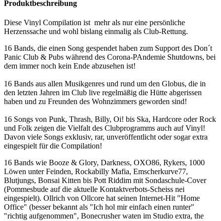
Produktbeschreibung
Diese Vinyl Compilation ist mehr als nur eine persönliche
Herzenssache und wohl bislang einmalig als Club-Rettung.
16 Bands, die einen Song gespendet haben zum Support des Don´t
Panic Club & Pubs während des Corona-PAndemie Shutdowns, bei
dem immer noch kein Ende abzusehen ist!
16 Bands aus allen Musikgenres und rund um den Globus, die in
den letzten Jahren im Club live regelmäßig die Hütte abgerissen
haben und zu Freunden des Wohnzimmers geworden sind!
16 Songs von Punk, Thrash, Billy, Oi! bis Ska, Hardcore oder Rock
und Folk zeigen die Vielfalt des Clubprogramms auch auf Vinyl!
Davon viele Songs exklusiv, rar, unveröffentlicht oder sogar extra
eingespielt für die Compilation!
16 Bands wie Booze & Glory, Darkness, OXO86, Rykers, 1000
Löwen unter Feinden, Rockabilly Mafia, Emscherkurve77,
Blutjungs, Bonsai Kitten bis Pott Riddim mit Sondaschule-Cover
(Pommesbude auf die aktuelle Kontaktverbots-Scheiss nei
eingespielt). Ollrich von Ollcore hat seinen Internet-Hit "Home
Office" (besser bekannt als "Ich hol mir einfach einen runter"
"richtig aufgenommen", Bonecrusher waten im Studio extra, the