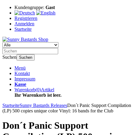
Kundengruppe:
Gast
Registrieren
Anmelden
Startseite
Suchen
Suchen
Menü
Kontakt
Impressum
Kasse
Warenkorb
(
0
)
Artikel
Ihr Warenkorb ist leer.
Startseite
Sunny Bastards Releases
Don´t Panic Support Compilation
(LP) 500 copies unique color Vinyl: 16 bands for the Club
Don´t Panic Support