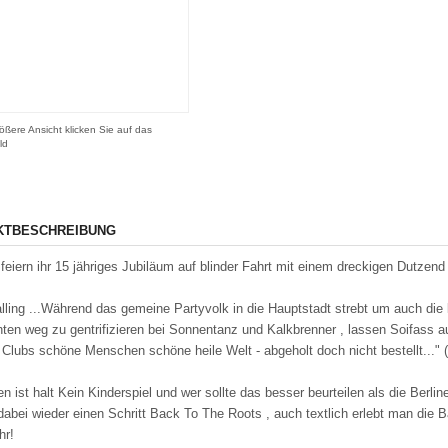
ößere Ansicht klicken Sie auf das
ld
KTBESCHREIBUNG
feiern ihr 15 jähriges Jubiläum auf blinder Fahrt mit einem dreckigen Dutzen
alling ...Während das gemeine Partyvolk in die Hauptstadt strebt um auch di
ten weg zu gentrifizieren bei Sonnentanz und Kalkbrenner , lassen Soifass a
Clubs schöne Menschen schöne heile Welt - abgeholt doch nicht bestellt..."
n ist halt Kein Kinderspiel und wer sollte das besser beurteilen als die Berl
dabei wieder einen Schritt Back To The Roots , auch textlich erlebt man d
hr!