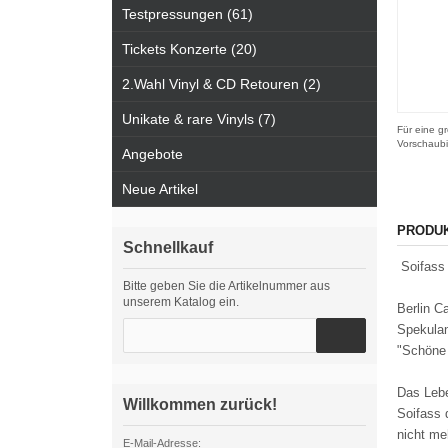
Testpressungen (61)
Tickets Konzerte (20)
2.Wahl Vinyl & CD Retouren (2)
Unikate & rare Vinyls (7)
Für eine gr
Vorschaubi
Angebote
Neue Artikel
PRODU
Schnellkauf
Soifass 
Bitte geben Sie die Artikelnummer aus
unserem Katalog ein.
Berlin C
Spekulan
"Schöne 
Das Lebe
Willkommen zurück!
Soifass 
nicht me
E-Mail-Adresse: