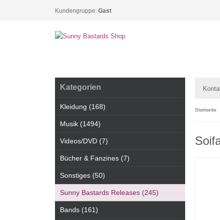
Kundengruppe:
Gast
Kategorien
Konta
Kleidung (168)
Startseite
Musik (1494)
Soif
Videos/DVD (7)
Bücher & Fanzines (7)
Sonstiges (50)
Sunny Bastards Releases (245)
Bands (161)