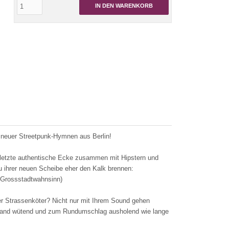
IN DEN WARENKORB
d neuer Streetpunk-Hymnen aus Berlin!
e letzte authentische Ecke zusammen mit Hipstern und
u ihrer neuen Scheibe eher den Kalk brennen:
 (Grossstadtwahnsinn)
iner Strassenköter? Nicht nur mit Ihrem Sound gehen
ie Band wütend und zum Rundumschlag ausholend wie lange