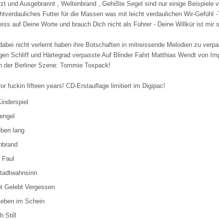
zt und Ausgebrannt , Weltenbrand , Gehißte Segel sind nur einige Beispiele vo
chtverdauliches Futter für die Massen was mit leicht verdaulichen Wir-Gefühl -
eiss auf Deine Worte und brauch Dich nicht als Führer - Deine Willkür ist mir 
dabei nicht verlernt haben ihre Botschaften in mitreissende Melodien zu verpa
gen Schliff und Härtegrad verpasste Auf Blinder Fahrt Matthias Wendt von Im
n der Berliner Szene: Tommie Toxpack!
or fuckin fifteen years! CD-Erstauflage limitiert im Digipac!
Kinderspiel
engel
eben lang
nbrand
& Faul
tadtwahnsinn
bt Gelebt Vergessen
Leben im Schein
h Still