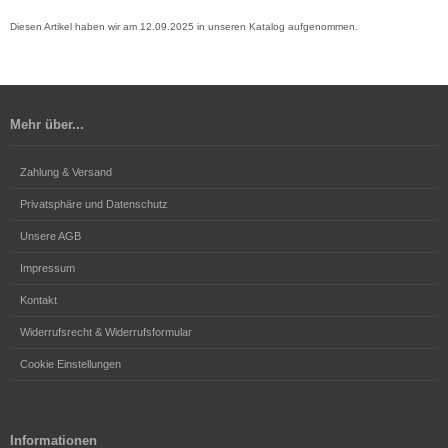
Diesen Artikel haben wir am 12.09.2025 in unseren Katalog aufgenommen.
Mehr über...
Zahlung & Versand
Privatsphäre und Datenschutz
Unsere AGB
Impressum
Kontakt
Widerrufsrecht & Widerrufsformular
Cookie Einstellungen
Informationen