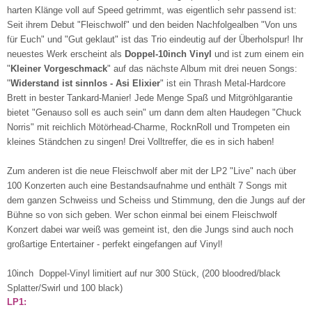
harten Klänge voll auf Speed getrimmt, was eigentlich sehr passend ist:
Seit ihrem Debut "Fleischwolf" und den beiden Nachfolgealben "Von uns
für Euch" und "Gut geklaut" ist das Trio eindeutig auf der Überholspur! Ihr
neuestes Werk erscheint als
Doppel-10inch Vinyl
und ist zum einem ein
"
Kleiner Vorgeschmack
" auf das nächste Album mit drei neuen Songs:
"
Widerstand ist sinnlos - Asi Elixier
" ist ein Thrash Metal-Hardcore
Brett in bester Tankard-Manier! Jede Menge Spaß und Mitgröhlgarantie
bietet "Genauso soll es auch sein" um dann dem alten Haudegen "Chuck
Norris" mit reichlich Mötörhead-Charme, RocknRoll und Trompeten ein
kleines Ständchen zu singen! Drei Volltreffer, die es in sich haben!
Zum anderen ist die neue Fleischwolf aber mit der LP2 "Live" nach über
100 Konzerten auch eine Bestandsaufnahme und enthält 7 Songs mit
dem ganzen Schweiss und Scheiss und Stimmung, den die Jungs auf der
Bühne so von sich geben. Wer schon einmal bei einem Fleischwolf
Konzert dabei war weiß was gemeint ist, den die Jungs sind auch noch
großartige Entertainer - perfekt eingefangen auf Vinyl!
10inch Doppel-Vinyl limitiert auf nur 300 Stück, (200 bloodred/black
Splatter/Swirl und 100 black)
LP1: