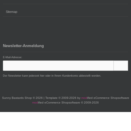
Sitemap
Newsletter-Anmeldung
E-Mail-Adresse:
Der Newsletter kann jederzeit hier oder in Ihrem Kundenkonto abbestellt werden.
Sunny Bastards Shop © 2026 | Template © 2009-2026 by
mod
ified eCommerce Shopsoftware
mod
ified eCommerce Shopsoftware © 2009-2026