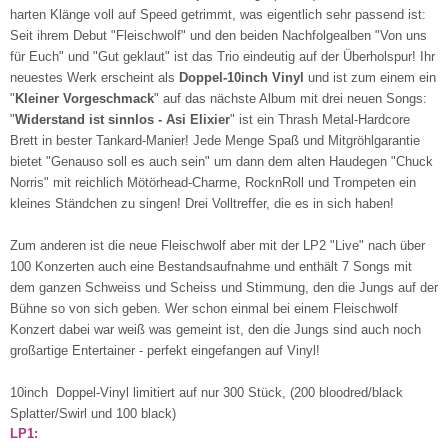
harten Klänge voll auf Speed getrimmt, was eigentlich sehr passend ist:
Seit ihrem Debut "Fleischwolf" und den beiden Nachfolgealben "Von uns
für Euch" und "Gut geklaut" ist das Trio eindeutig auf der Überholspur! Ihr
neuestes Werk erscheint als
Doppel-10inch Vinyl
und ist zum einem ein
"
Kleiner Vorgeschmack
" auf das nächste Album mit drei neuen Songs:
"
Widerstand ist sinnlos - Asi Elixier
" ist ein Thrash Metal-Hardcore
Brett in bester Tankard-Manier! Jede Menge Spaß und Mitgröhlgarantie
bietet "Genauso soll es auch sein" um dann dem alten Haudegen "Chuck
Norris" mit reichlich Mötörhead-Charme, RocknRoll und Trompeten ein
kleines Ständchen zu singen! Drei Volltreffer, die es in sich haben!
Zum anderen ist die neue Fleischwolf aber mit der LP2 "Live" nach über
100 Konzerten auch eine Bestandsaufnahme und enthält 7 Songs mit
dem ganzen Schweiss und Scheiss und Stimmung, den die Jungs auf der
Bühne so von sich geben. Wer schon einmal bei einem Fleischwolf
Konzert dabei war weiß was gemeint ist, den die Jungs sind auch noch
großartige Entertainer - perfekt eingefangen auf Vinyl!
10inch Doppel-Vinyl limitiert auf nur 300 Stück, (200 bloodred/black
Splatter/Swirl und 100 black)
LP1: