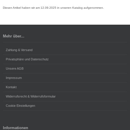
Diesen Artikel haben wir am 12.09.2025 in unseren Katalog aufgenommen.
Mehr über...
Zahlung & Versand
Privatsphäre und Datenschutz
Unsere AGB
Impressum
Kontakt
Widerrufsrecht & Widerrufsformular
Cookie Einstellungen
Informationen