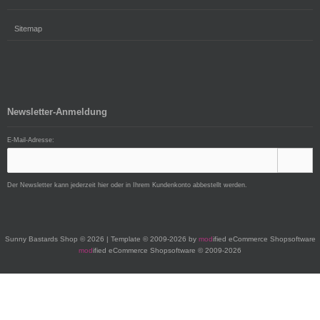
Sitemap
Newsletter-Anmeldung
E-Mail-Adresse:
Der Newsletter kann jederzeit hier oder in Ihrem Kundenkonto abbestellt werden.
Sunny Bastards Shop © 2026 | Template © 2009-2026 by
mod
ified eCommerce Shopsoftware
mod
ified eCommerce Shopsoftware © 2009-2026