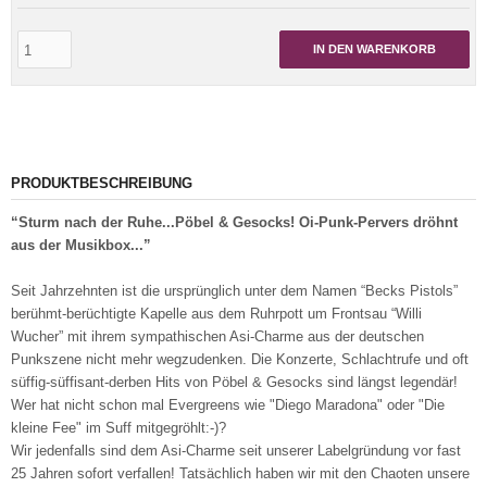
IN DEN WARENKORB
PRODUKTBESCHREIBUNG
“Sturm nach der Ruhe...Pöbel & Gesocks! Oi-Punk-Pervers dröhnt
aus der Musikbox...”
Seit Jahrzehnten ist die ursprünglich unter dem Namen “Becks Pistols”
berühmt-berüchtigte Kapelle aus dem Ruhrpott um Frontsau “Willi
Wucher” mit ihrem sympathischen Asi-Charme aus der deutschen
Punkszene nicht mehr wegzudenken. Die Konzerte, Schlachtrufe und oft
süffig-süffisant-derben Hits von Pöbel & Gesocks sind längst legendär!
Wer hat nicht schon mal Evergreens wie "Diego Maradona" oder "Die
kleine Fee" im Suff mitgegröhlt:-)?
Wir jedenfalls sind dem Asi-Charme seit unserer Labelgründung vor fast
25 Jahren sofort verfallen! Tatsächlich haben wir mit den Chaoten unsere