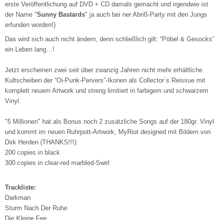
erste Veröffentlichung auf DVD + CD damals gemacht und irgendwie ist
der Name "
Sunny Bastards
" ja auch bei ner Abriß-Party mit den Jungs
erfunden worden!)
Das wird sich auch nicht ändern, denn schließlich gilt: “Pöbel & Gesocks”
ein Leben lang…!
Jetzt erscheinen zwei seit über zwanzig Jahren nicht mehr erhältliche
Kultscheiben der “Oi-Punk-Pervers”-Ikonen als Collector´s Reissue mit
komplett neuem Artwork und streng limitiert in farbigem und schwarzem
Vinyl.
"5 Millionen" hat als Bonus noch 2 zusätzliche Songs auf der 180gr. Vinyl
und kommt im neuen Ruhrpott-Artwork, MyRiot designed mit Bildern von
Dirk Herden (THANKS!!!):
200 copies in black
300 copies in clear-red marbled-Swirl
Trackliste:
Darkman
Sturm Nach Der Ruhe
Die Kleine Fee