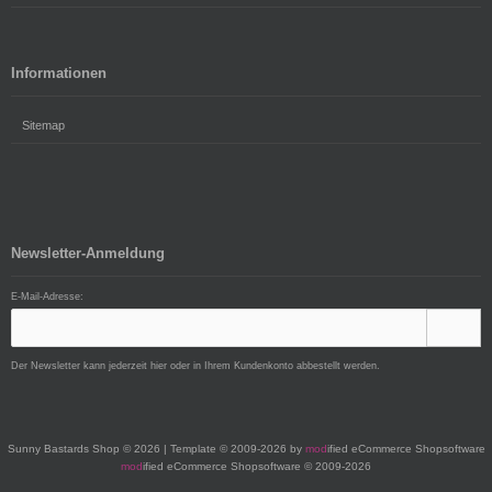
Informationen
Sitemap
Newsletter-Anmeldung
E-Mail-Adresse:
Der Newsletter kann jederzeit hier oder in Ihrem Kundenkonto abbestellt werden.
Sunny Bastards Shop © 2026 | Template © 2009-2026 by
mod
ified eCommerce Shopsoftware
mod
ified eCommerce Shopsoftware © 2009-2026