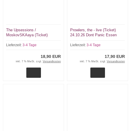
The Upsessions /
Prowlers, the - live (Ticket)
MoskovSKAaya (Ticket)
24.10.26 Dont Panic Essen
18.09.26 Dont Panic Essen
Lieferzeit:
3-4 Tage
Lieferzeit:
3-4 Tage
18,90 EUR
17,90 EUR
inkl. 7 % MwSt. zzgl.
Versandkosten
inkl. 7 % MwSt. zzgl.
Versandkosten