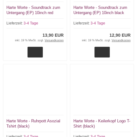
Harte Worte - Soundtrack zum
Harte Worte - Soundtrack zum
Untergang (EP) 10inch red
Untergang (EP) 10inch black
multisplatter Vinyl
Vinyl 133 copies
Lieferzeit:
3-4 Tage
Lieferzeit:
3-4 Tage
13,90 EUR
12,90 EUR
inkl. 19 % MwSt. zzgl.
Versandkosten
inkl. 19 % MwSt. zzgl.
Versandkosten
Harte Worte - Ruhrpott Asozial
Harte Worte - Keilerkopf Logo T-
Tshirt (black)
Shirt (black)
Lieferzeit:
3-4 Tage
Lieferzeit:
3-4 Tage