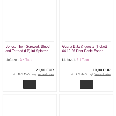
Bones, The - Screwed, Blued,
Guana Batz & guests (Ticket)
and Tattoed (LP) ltd Splatter
04.12.26 Dont Panic Essen
Vinyl 500 copies
Lieferzeit:
3-4 Tage
Lieferzeit:
3-4 Tage
21,90 EUR
19,90 EUR
inkl. 19 % MwSt. zzgl.
Versandkosten
inkl. 7 % MwSt. zzgl.
Versandkosten