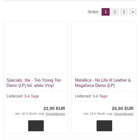
Seiten:
1
2
3
»
Specials, the - Too Young Too
Metallica - No Life til Leather &
Damn (LP) ltd. white Vinyl
Megaforce Demo (LP)
Lieferzeit:
3-4 Tage
Lieferzeit:
3-4 Tage
22,90 EUR
26,90 EUR
inkl. 19 % MwSt. zzgl.
Versandkosten
inkl. 19 % MwSt. zzgl.
Versandkosten