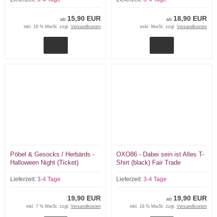
15,90 EUR
18,90 EUR
ab
ab
inkl. 19 % MwSt. zzgl.
Versandkosten
exkl. MwSt. zzgl.
Versandkosten
Pöbel & Gesocks / Herbärds -
OXO86 - Dabei sein ist Alles T-
Halloween Night (Ticket)
Shirt (black) Fair Trade
31.10.26 Dont Panic Essen
Lieferzeit:
3-4 Tage
Lieferzeit:
3-4 Tage
19,90 EUR
19,90 EUR
ab
inkl. 7 % MwSt. zzgl.
Versandkosten
inkl. 19 % MwSt. zzgl.
Versandkosten