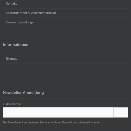
Kontakt
Widerrufsrecht & Widerrufsformular
Cookie Einstellungen
Informationen
Sitemap
Newsletter-Anmeldung
E-Mail-Adresse:
Der Newsletter kann jederzeit hier oder in Ihrem Kundenkonto abbestellt werden.