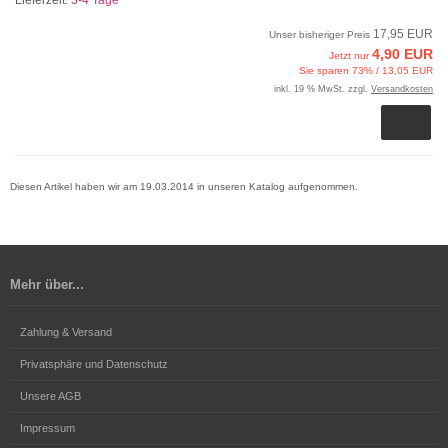
Lieferzeit:
3-4 Tage
17,95 EUR
Unser bisheriger Preis
4,90 EUR
Jetzt nur
Sie sparen 73% / 13,05 EUR
inkl. 19 % MwSt. zzgl.
Versandkosten
Diesen Artikel haben wir am 19.03.2014 in unseren Katalog aufgenommen.
Mehr über...
Zahlung & Versand
Privatsphäre und Datenschutz
Unsere AGB
Impressum