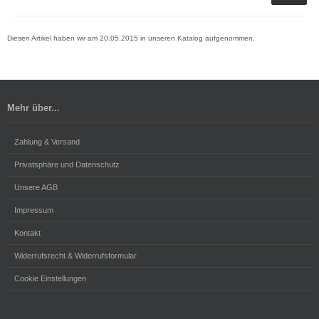
Diesen Artikel haben wir am 20.05.2015 in unseren Katalog aufgenommen.
Mehr über...
Zahlung & Versand
Privatsphäre und Datenschutz
Unsere AGB
Impressum
Kontakt
Widerrufsrecht & Widerrufsformular
Cookie Einstellungen