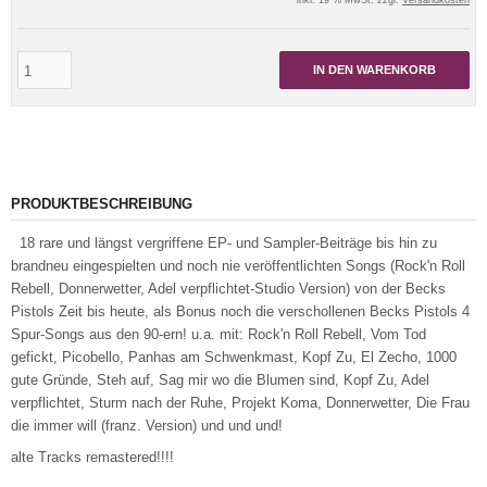
inkl. 19 % MwSt. zzgl.
Versandkosten
IN DEN WARENKORB
PRODUKTBESCHREIBUNG
18 rare und längst vergriffene EP- und Sampler-Beiträge bis hin zu
brandneu eingespielten und noch nie veröffentlichten Songs (Rock'n Roll
Rebell, Donnerwetter, Adel verpflichtet-Studio Version) von der Becks
Pistols Zeit bis heute, als Bonus noch die verschollenen Becks Pistols 4
Spur-Songs aus den 90-ern! u.a. mit: Rock'n Roll Rebell, Vom Tod
gefickt, Picobello, Panhas am Schwenkmast, Kopf Zu, El Zecho, 1000
gute Gründe, Steh auf, Sag mir wo die Blumen sind, Kopf Zu, Adel
verpflichtet, Sturm nach der Ruhe, Projekt Koma, Donnerwetter, Die Frau
die immer will (franz. Version) und und und!
alte Tracks remastered!!!!