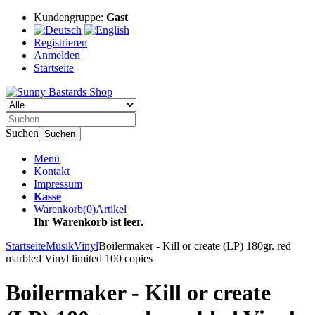
Kundengruppe:
Gast
Registrieren
Anmelden
Startseite
Suchen
Suchen
Menü
Kontakt
Impressum
Kasse
Warenkorb
(
0
)
Artikel
Ihr Warenkorb ist leer.
Startseite
Musik
Vinyl
Boilermaker - Kill or create (LP) 180gr. red
marbled Vinyl limited 100 copies
Boilermaker - Kill or create