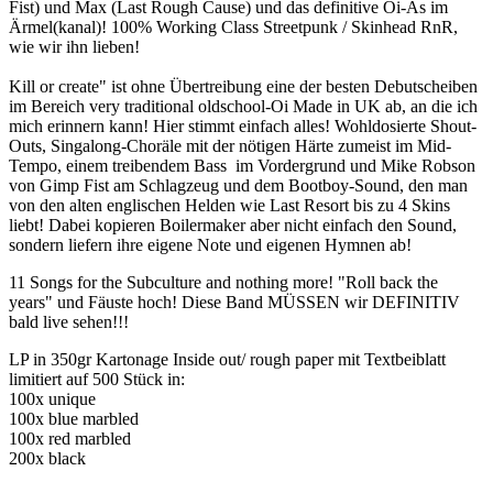
Fist) und Max (Last Rough Cause) und das definitive Oi-As im
Ärmel(kanal)! 100% Working Class Streetpunk / Skinhead RnR,
wie wir ihn lieben!
Kill or create" ist ohne Übertreibung eine der besten Debutscheiben
im Bereich very traditional oldschool-Oi Made in UK ab, an die ich
mich erinnern kann! Hier stimmt einfach alles! Wohldosierte Shout-
Outs, Singalong-Choräle mit der nötigen Härte zumeist im Mid-
Tempo, einem treibendem Bass im Vordergrund und Mike Robson
von Gimp Fist am Schlagzeug und dem Bootboy-Sound, den man
von den alten englischen Helden wie Last Resort bis zu 4 Skins
liebt! Dabei kopieren Boilermaker aber nicht einfach den Sound,
sondern liefern ihre eigene Note und eigenen Hymnen ab!
11 Songs for the Subculture and nothing more! "Roll back the
years" und Fäuste hoch! Diese Band MÜSSEN wir DEFINITIV
bald live sehen!!!
LP in 350gr Kartonage Inside out/ rough paper mit Textbeiblatt
limitiert auf 500 Stück in:
100x unique
100x blue marbled
100x red marbled
200x black