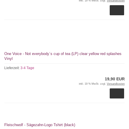
inkl. 19 % MwSt. zzgl.
Versandkosten
One Voice - Not everybody´s cup of tea (LP) clear yellow red splashes
Vinyl
Lieferzeit:
3-4 Tage
19,90 EUR
inkl. 19 % MwSt. zzgl.
Versandkosten
Fleischwolf - Sägezahn-Logo Tshirt (black)