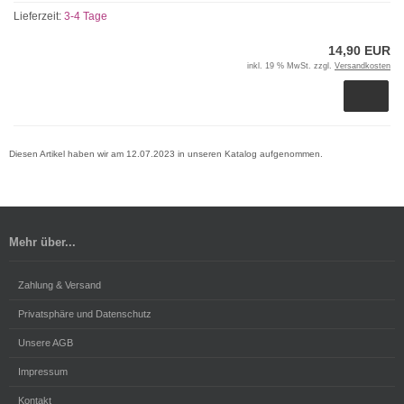
Lieferzeit:
3-4 Tage
14,90 EUR
inkl. 19 % MwSt. zzgl.
Versandkosten
Diesen Artikel haben wir am 12.07.2023 in unseren Katalog aufgenommen.
Mehr über...
Zahlung & Versand
Privatsphäre und Datenschutz
Unsere AGB
Impressum
Kontakt