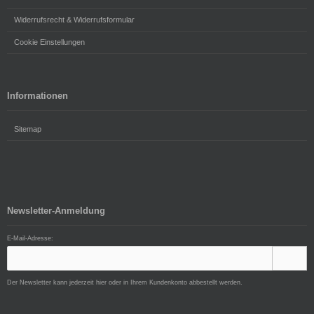
Widerrufsrecht & Widerrufsformular
Cookie Einstellungen
Informationen
Sitemap
Newsletter-Anmeldung
E-Mail-Adresse:
Der Newsletter kann jederzeit hier oder in Ihrem Kundenkonto abbestellt werden.