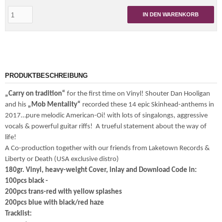
IN DEN WARENKORB
PRODUKTBESCHREIBUNG
„Carry on tradition“
for the first time on Vinyl!
Shouter Dan Hooligan
and his
„Mob Mentality“
recorded these 14 epic Skinhead-anthems in
2017…pure melodic American-Oi! with lots of singalongs, aggressive
vocals & powerful guitar riffs! A trueful statement about the way of
life!
A Co-production together with our friends from Laketown Records &
Liberty or Death (USA exclusive distro)
180gr. Vinyl, heavy-weight Cover, inlay and Download Code in:
100pcs black -
200pcs trans-red with yellow splashes
200pcs blue with black/red haze
Tracklist: